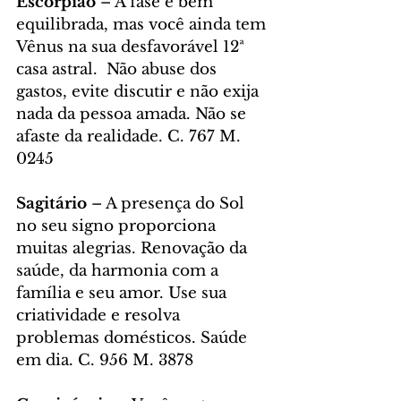
Escorpião
 – A fase é bem 
equilibrada, mas você ainda tem 
Vênus na sua desfavorável 12ª 
casa astral.  Não abuse dos 
gastos, evite discutir e não exija 
nada da pessoa amada. Não se 
afaste da realidade. C. 767 M. 
0245
Sagitário
 – A presença do Sol 
no seu signo proporciona 
muitas alegrias. Renovação da 
saúde, da harmonia com a 
família e seu amor. Use sua 
criatividade e resolva 
problemas domésticos. Saúde 
em dia. C. 956 M. 3878