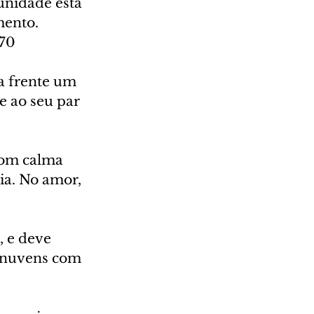
unidade está 
mento. 
270
a frente um 
e ao seu par 
om calma 
ia. No amor, 
, e deve 
s nuvens com 