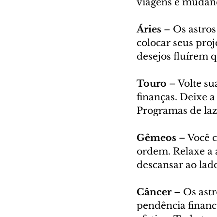
viagens e mudanç
Áries
 – Os astro
colocar seus proj
desejos fluírem 
Touro
 – Volte s
finanças. Deixe 
Programas de laz
Gêmeos
 – Você 
ordem. Relaxe a a
descansar ao lado
Câncer
 – Os ast
pendência financ