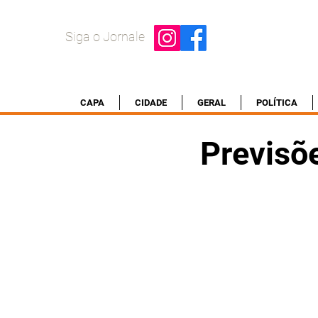
Siga o Jornale
CAPA
CIDADE
GERAL
POLÍTICA
Previsõ