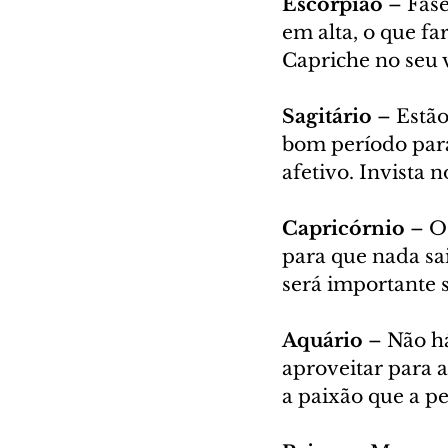
Escorpião
 – Fas
em alta, o que f
Capriche no seu v
Sagitário
 – Estã
bom período para
afetivo. Invista 
Capricórnio
 – O
para que nada sa
será importante s
Aquário
 – Não h
aproveitar para a
a paixão que a p