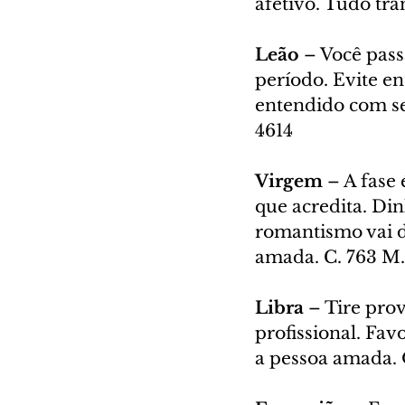
afetivo. Tudo tra
Leão
 – Você pass
período. Evite en
entendido com seu
4614
Virgem 
– A fase
que acredita. Din
romantismo vai d
amada. C. 763 M.
Libra 
– Tire prov
profissional. Fa
a pessoa amada. 