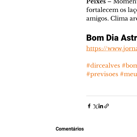
Peixes
 – Momento
fortalecem os laç
amigos. Clima ar
Bom Dia Astr
https://www.jorn
#dircealves
#bom
#previsoes
#meu
Comentários