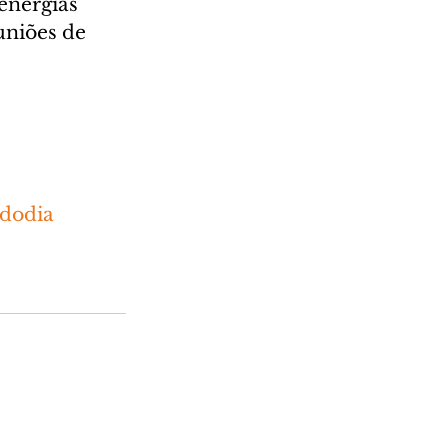
energias 
uniões de 
dodia