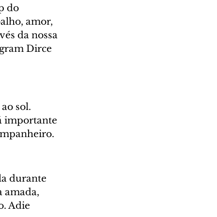
p do 
alho, amor, 
vés da nossa 
agram Dirce 
ao sol. 
á importante 
companheiro.
la durante 
a amada, 
. Adie 