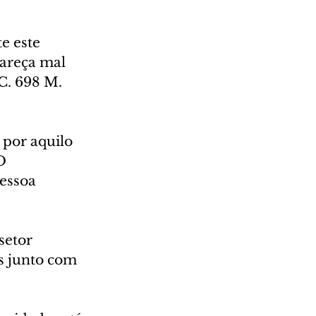
e este 
lareça mal 
C. 698 M. 
 por aquilo 
O 
essoa 
setor 
s junto com 