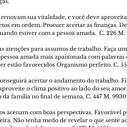
as. 
s renovam sua vitalidade, e você deve aproveita
etos em ordem. Procure acertar as finanças. De
quando estiver com a pessoa amada.  C. 226 M.
uas atenções para assuntos de trabalho. Faça um
a pessoa amada mais apaixonada com palavras 
er estão favorecidos Organismo perfeito. C. 5
conseguirá acertar o andamento do trabalho. F
proveite o clima positivo ao lado do seu amor
 da família no final de semana. C. 447 M. 9930
ros acenam com boas perspectivas. Favorável pa
eira. Não tenha medo de revelar o que sente ao