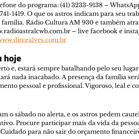
elefone do programa: (41) 3233-9138 – WhatsAp
741-1419. O que os astros indicam para seu trab
e família. Rádio Cultura AM 930 e também atra
w.radioastralcwb.com.br – live facebook e inst
www.dircealves.com.br
 hoje
rto e, estará sempre batalhando pelo seu lugar 
xará nada inacabado. A presença da família ser
mento pessoal e profissional. Vigoroso, leal e 
am o sábado no alerta, e os astros pedem caute
tivo. Procure participar mais da vida da pesso
 Cuidado para não sair do orçamento financeiro