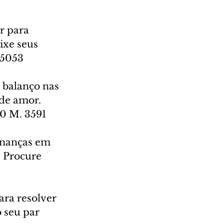
r para 
ixe seus 
 5053
 balanço nas 
de amor. 
50 M. 3591
inanças em 
. Procure 
ra resolver 
 seu par 