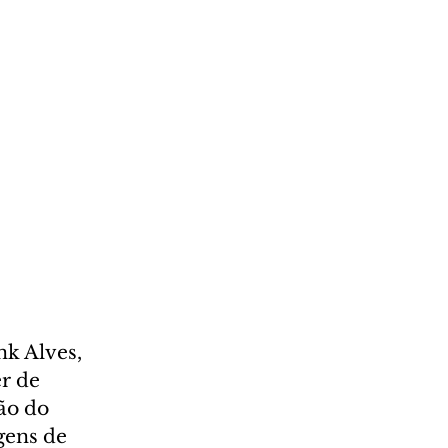
k Alves, 
r de 
ão do 
gens de 