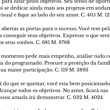
e para lutar pelos objetivos. Seu senso de oport
ará se dedicar ainda mais aos projetos em anda
isual e fique ao lado do seu amor. C. 405 M. 1
o abertas as portas para o sucesso. Você tem pel
 conseguir seus objetivos. Expresse o que sent
nos seus sonhos. C. 681 M. 8768
 momento pede mais empenho, análise tudo c
ia do programado. Procure a proteção da famíl
ua maior participação. C. 119 M. 3893
á do que se queixar, você esta bem posicionado
lcançar todos os objetivos. No amor, ficará na
essoa amada irá demonstrar. C. 032 M. 4024