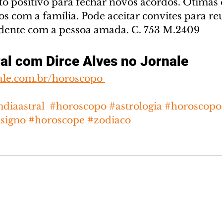
 positivo para fechar novos acordos. Ótimas 
os com a família. Pode aceitar convites para re
dente com a pessoa amada. C. 753 M.2409
al com Dirce Alves no Jornale
ale.com.br/horoscopo 
diaastral
#horoscopo
#astrologia
#horoscopo
signo
#horoscope
#zodiaco