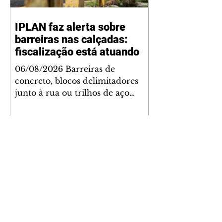
IPLAN faz alerta sobre
barreiras nas calçadas:
fiscalização está atuando
06/08/2026 Barreiras de
concreto, blocos delimitadores
junto à rua ou trilhos de aço
instalados nas calçadas são
proibidos. Além de serem
obstáculos para a livre circulação
de pedestres, essas estruturas
podem causar ou piorar
acidentes de trânsito — e os
proprietários dos imóveis podem
ser responsabilizados. O alerta é
do Instituto de Pesquisa e
Planejamento de Ponta Grossa