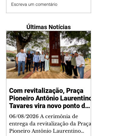
Escreva um comentário
Últimas Notícias
Com revitalização, Praça
Pioneiro Antônio Laurentino
Tavares vira novo ponto de
encontro para famílias e
06/08/2026 A cerimônia de
moradores do Jardim
entrega da revitalização da Praça
Liberdade
Pioneiro Antônio Laurentino