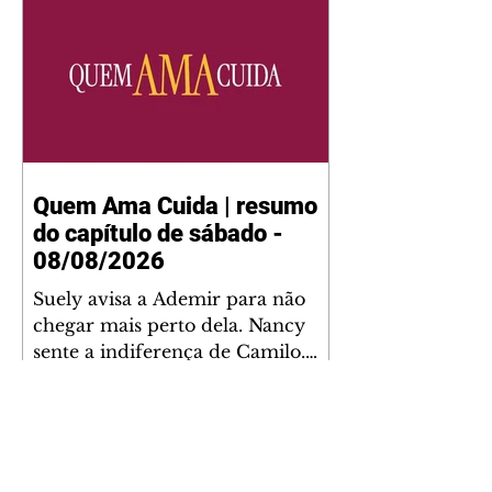
Quem Ama Cuida | resumo
do capítulo de sábado -
08/08/2026
Suely avisa a Ademir para não
chegar mais perto dela. Nancy
sente a indiferença de Camilo.
Tiago diz a Ingrid que ela não
tem competência para presidir a
joalheria. André conta a Pedro
que a associação de advogados
expulsou Ademir. Laurentino