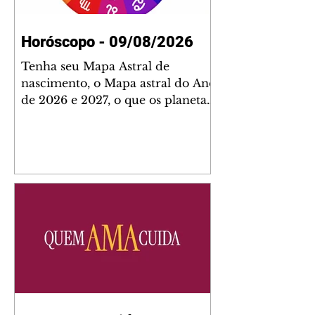
Horóscopo - 09/08/2026
Tenha seu Mapa Astral de
nascimento, o Mapa astral do Ano
de 2026 e 2027, o que os planetas
indicam para o seu: Trabalho,
Amor, Dinheiro, Saúde e Família.
Estudo com 35 páginas. Adquira
já através da nossa loja virtual ou
na loja física: rua Emiliano
Perneta 30 – loja 21 – galeria
Cezar Franco – centro –
Curitiba. Você pode pedir
também através do nosso
Whatsapp e receber seu livro
virtual: (41) 99719-0645. Escute o
programa Bom Dia Astral através