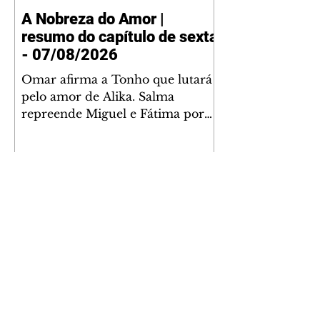
A Nobreza do Amor |
resumo do capítulo de sexta
- 07/08/2026
Omar afirma a Tonho que lutará
pelo amor de Alika. Salma
repreende Miguel e Fátima por
terem sido rudes com Omar.
Maria Helena aconselha Manoel
sobre seu namoro com Ana
Maria. Pressionado, Bakari revela
a Jendal que Chinua esteve em
terras inimigas. Omar pede que
Alika o acompanhe até a agência
bancária. Chinua alerta Dumi,
Akin e Ladisa sobre as
desconfianças de Jendal, que
Avenida Brasil | resumo do
sonda Pascoal sobre seu
conselheiro. Chinua sugere que