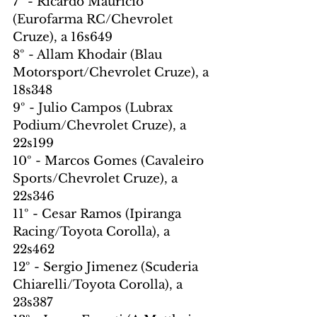
7º - Ricardo Maurício 
(Eurofarma RC/Chevrolet 
Cruze), a 16s649
8º - Allam Khodair (Blau 
Motorsport/Chevrolet Cruze), a 
18s348
9º - Julio Campos (Lubrax 
Podium/Chevrolet Cruze), a 
22s199
10º - Marcos Gomes (Cavaleiro 
Sports/Chevrolet Cruze), a 
22s346
11º - Cesar Ramos (Ipiranga 
Racing/Toyota Corolla), a 
22s462
12º - Sergio Jimenez (Scuderia 
Chiarelli/Toyota Corolla), a 
23s387