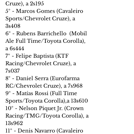
Cruze), a 2s195
5º - Marcos Gomes (Cavaleiro 
Sports/Chevrolet Cruze), a 
3s408
6º - Rubens Barrichello  (Mobil 
Ale Full Time/Toyota Corolla), 
a 6s444
7º - Felipe Baptista (KTF 
Racing/Chevrolet Cruze), a 
7s037
8º - Daniel Serra (Eurofarma 
RC/Chevrolet Cruze), a 7s968
9º - Matías Rossi (Full Time 
Sports/Toyota Corolla),a 13s610
10º - Nelson Piquet Jr. (Crown 
Racing/TMG/Toyota Corolla), a 
13s962
11º - Denis Navarro (Cavaleiro 