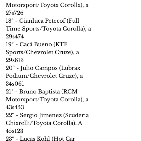
Motorsport/Toyota Corolla), a 
27s726
18º - Gianluca Petecof (Full 
Time Sports/Toyota Corolla), a 
29s474
19º - Cacá Bueno (KTF 
Sports/Chevrolet Cruze), a 
29s813
20º - Julio Campos (Lubrax 
Podium/Chevrolet Cruze), a 
34s061
21º - Bruno Baptista (RCM 
Motorsport/Toyota Corolla), a 
43s453
22º - Sergio Jimenez (Scuderia 
Chiarelli/Toyota Corolla). A 
45s123
23º - Lucas Kohl (Hot Car 