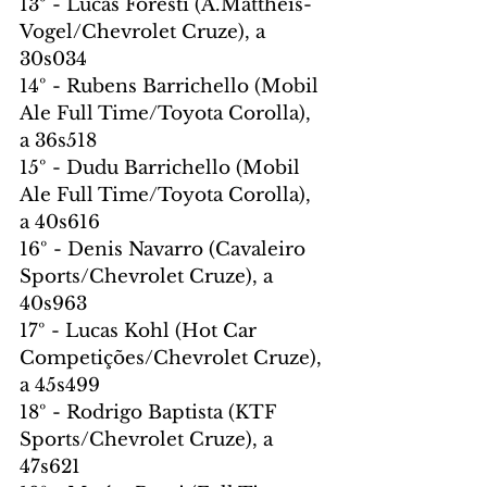
13º - Lucas Foresti (A.Mattheis-
Vogel/Chevrolet Cruze), a 
30s034
14º - Rubens Barrichello (Mobil 
Ale Full Time/Toyota Corolla), 
a 36s518
15º - Dudu Barrichello (Mobil 
Ale Full Time/Toyota Corolla), 
a 40s616
16º - Denis Navarro (Cavaleiro 
Sports/Chevrolet Cruze), a 
40s963
17º - Lucas Kohl (Hot Car 
Competições/Chevrolet Cruze), 
a 45s499
18º - Rodrigo Baptista (KTF 
Sports/Chevrolet Cruze), a 
47s621