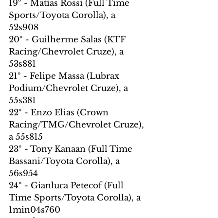
19º - Matías Rossi (Full Time 
Sports/Toyota Corolla), a 
52s908
20º - Guilherme Salas (KTF 
Racing/Chevrolet Cruze), a 
53s881
21º - Felipe Massa (Lubrax 
Podium/Chevrolet Cruze), a 
55s381
22º - Enzo Elias (Crown 
Racing/TMG/Chevrolet Cruze), 
a 55s815
23º - Tony Kanaan (Full Time 
Bassani/Toyota Corolla), a 
56s954
24º - Gianluca Petecof (Full 
Time Sports/Toyota Corolla), a 
1min04s760