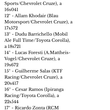
Sports/Chevrolet Cruze), a 
16s041
12º - Allam Khodair (Blau 
Motorsport/Chevrolet Cruze), a 
17s572
13º - Dudu Barrichello (Mobil 
Ale Full Time/Toyota Corolla), 
a 18s721
14º - Lucas Foresti (A.Mattheis-
Vogel/Chevrolet Cruze), a 
19s672
15º - Guilherme Salas (KTF 
Racing/Chevrolet Cruze), a 
20s417
16º - Cesar Ramos (Ipiranga 
Racing/Toyota Corolla), a 
22s544
17º - Ricardo Zonta (RCM 