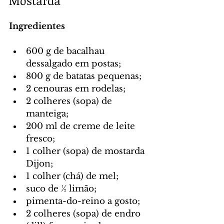
Mostarda
Ingredientes
600 g de bacalhau 
dessalgado em postas;
800 g de batatas pequenas;
2 cenouras em rodelas;
2 colheres (sopa) de 
manteiga;
200 ml de creme de leite 
fresco;
1 colher (sopa) de mostarda 
Dijon;
1 colher (chá) de mel;
suco de ½ limão;
pimenta-do-reino a gosto;
2 colheres (sopa) de endro 