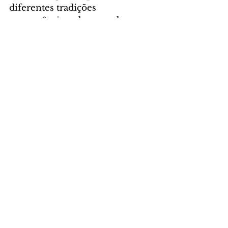
diferentes tradições 
gastronômicas da mesa dos 
curitibanos.
Foto: Divulgação/imagem 
produzida por IA
CIDADE
Comentários
Escreva um comentário