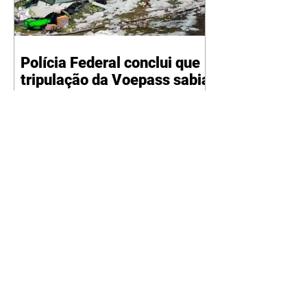
Polícia Federal conclui que
tripulação da Voepass sabia
de falha no sistema de
degelo
06/08/2026 O acidente vai
completar dois anos no próximo
domingo Divulgação O laudo da
Polícia Federal sobre a queda do
avião da Voepass concluiu que a
tripulação sabia dos problemas do
sistema de degelo da aeronave e
ainda assim decolou para fazer
uma rota em que havia previsão
oficial de formação de gelo. O
acidente vai completar dois anos
no próximo domingo (09). O