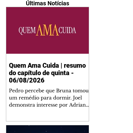
Últimas Notícias
Quem Ama Cuida | resumo
do capítulo de quinta -
06/08/2026
Pedro percebe que Bruna tomou
um remédio para dormir. Joel
demonstra interesse por Adriana.
Fernando elogia Mau Mau. Bia
não gosta quando Brigitte e
Rafael se sentam à mesa com ela