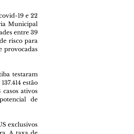
covid-19 e 22 
ia Municipal 
des entre 39 
e risco para 
e provocadas 
iba testaram 
137.414 estão 
casos ativos 
otencial de 
US exclusivos 
a. A taxa de 