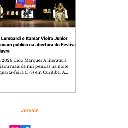
 Lombardi e Itamar Vieira Junior
onam público na abertura do Festival
lavra
/2026 Cido Marques A literatura
izou mais de mil pessoas na noite
quarta-feira (5/8) em Curitiba. A
ra da quarta edição do Festival da
ra aconteceu no Teatro Guaíra e
e à cidade Itamar Vieira Junior e
 Lombardi, duas estrelas de primeira
eza para dar a largada no maior
al literário da capital paranaense. A
Siga
Jornale
rsa com o tema Entre a terra e o
ível foi mediada por Edney Silvestre.
nto segue com intensa programação