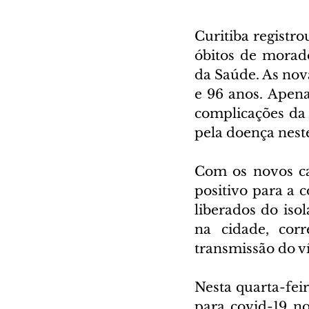
Curitiba registro
óbitos de morado
da Saúde. As nov
e 96 anos. Apena
complicações da 
pela doença nest
Com os novos ca
positivo para a c
liberados do iso
na cidade, cor
transmissão do ví
Nesta quarta-feir
para covid-19 no