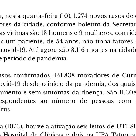
u, nesta quarta-feira (10), 1.274 novos casos de 
res da cidade, conforme boletim da Secretar
as vítimas são 13 homens e 9 mulheres, com ida
s um paciente, de 54 anos, não tinha fatores d
covid-19. Até agora são 3.116 mortes na cidad
e período de pandemia.
sos confirmados, 151.838 moradores de Curit
ovid-19 desde o início da pandemia, dos quais 
lamento e sem sintomas da doença. São 11.308 
respondentes ao número de pessoas com p
rus.
a (10/3), houve a ativação seis leitos de UTI S
 Hospital de Clínicas e dois na UPA Tatuquar