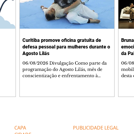
Curitiba promove oficina gratuita de
Bruna
defesa pessoal para mulheres durante o
emoci
Agosto Lilás
da Pa
06/08/2026 Divulgação Como parte da
06/08
programação do Agosto Lilás, mês de
mobil
conscientização e enfrentamento à
desta 
violência contra a mulher, a Prefeitura de
abertu
Curitiba, por meio da Secretaria Municipal
Palav
de Esporte, Lazer e Juventude (Smelj)
troux
promove, no dia 11 de agosto, às 14h, a
Bruna
oficina Segura de Si: Defesa Pessoal e
grand
Autoproteção, no Teatro da Vila, na Cidade
festiv
Editorias
Editais Certificados
Industrial de Curitiba (CIC). A atividade é
conve
gratuita e tem como objetivo fortalecer a
invis
CAPA
PUBLICIDADE LEGAL
autoconfiança, incentivar o autocuidado e
O eve