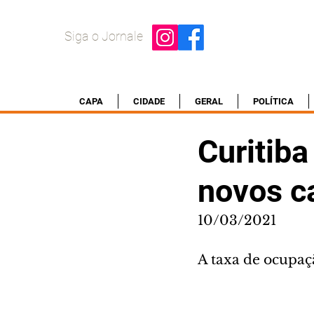
Siga o Jornale
CAPA
CIDADE
GERAL
POLÍTICA
Curitib
novos c
10/03/2021
A taxa de ocupaç