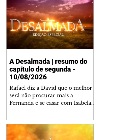
A Desalmada | resumo do
capítulo de segunda -
10/08/2026
Rafael diz a David que o melhor
será não procurar mais a
Fernanda e se casar com Isabela.
Júlia diz a Otávio que sua esposa
desconfia que ele tem uma
amante. Diante do túmulo de
Santiago, Fernanda diz que quer