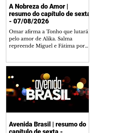
A Nobreza do Amor |
resumo do capítulo de sexta
- 07/08/2026
Omar afirma a Tonho que lutará
pelo amor de Alika. Salma
repreende Miguel e Fátima por
terem sido rudes com Omar.
Maria Helena aconselha Manoel
sobre seu namoro com Ana
Maria. Pressionado, Bakari revela
a Jendal que Chinua esteve em
terras inimigas. Omar pede que
Alika o acompanhe até a agência
bancária. Chinua alerta Dumi,
Akin e Ladisa sobre as
desconfianças de Jendal, que
Avenida Brasil | resumo do
sonda Pascoal sobre seu
capítulo de sexta -
conselheiro. Chinua sugere que