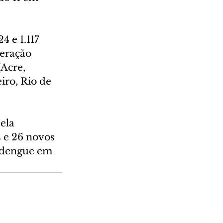
 e 1.117 
deração 
Acre, 
iro, Rio de 
ela 
 e 26 novos 
 dengue em 