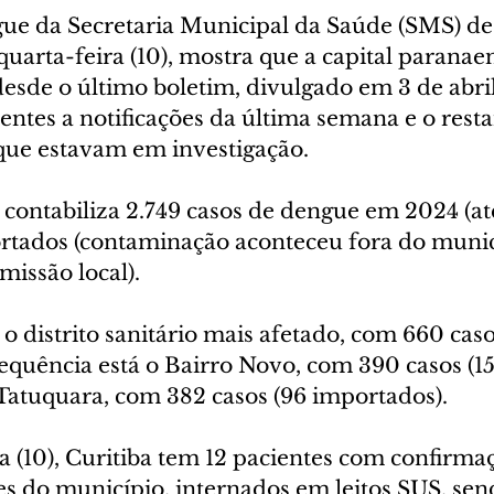
ue da Secretaria Municipal da Saúde (SMS) de 
quarta-feira (10), mostra que a capital paranaen
esde o último boletim, divulgado em 3 de abril
erentes a notificações da última semana e o resta
 que estavam em investigação.
a contabiliza 2.749 casos de dengue em 2024 (até
rtados (contaminação aconteceu fora do municí
missão local).
o distrito sanitário mais afetado, com 660 cas
equência está o Bairro Novo, com 390 casos (15
 Tatuquara, com 382 casos (96 importados).
a (10), Curitiba tem 12 pacientes com confirma
es do município, internados em leitos SUS, sen