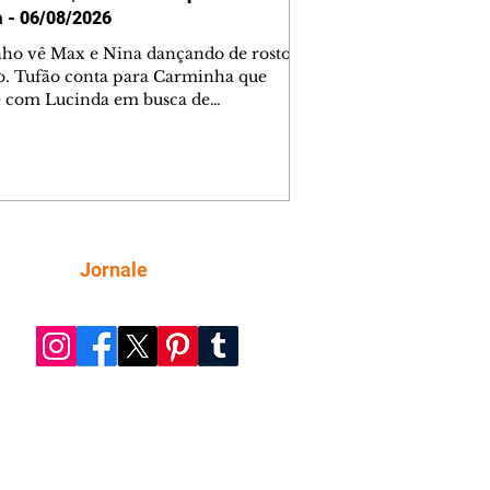
a - 06/08/2026
nho vê Max e Nina dançando de rosto
o. Tufão conta para Carminha que
e com Lucinda em busca de
mações sobre Rita. Nina despista Max
cura Jorginho, mas não o encontra.
se muda para a casa de Jorginho.
isa pensa em reconquistar Silas.
nes diz a Roni e Leandro que o
ro Tavinho Nunes assistirá ao jogo.
ica e Noêmia perseguem Cadinho na
Siga
Jornale
 deserta. Dolores sugere que Roni peça
n em casamento. Cadinho consegue
da praia