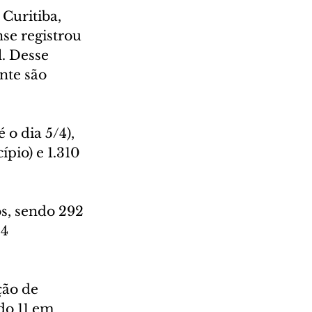
Curitiba, 
se registrou 
. Desse 
nte são 
 o dia 5/4), 
pio) e 1.310 
os, sendo 292 
4 
ção de 
do 11 em 