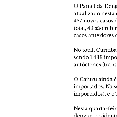
O Painel da Deng
atualizado nesta 
487 novos casos d
total, 49 são ref
casos anteriores
No total, Curitib
sendo 1.439 impo
autóctones (trans
O Cajuru ainda é 
importados. Na s
importados), e o
Nesta quarta-feir
dengue, resident