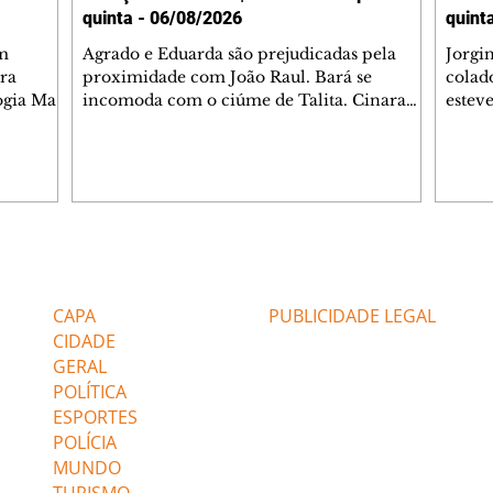
quinta - 06/08/2026
quint
m
Agrado e Eduarda são prejudicadas pela
Jorgi
ra
proximidade com João Raul. Bará se
colad
ogia Mau
incomoda com o ciúme de Talita. Cinara
estev
e Rafael
desabafa com Ronei e decide passar uns
infor
dias na casa de Palhares. Agrado pede para
e pro
 casal.
ter uma conversa com Eduarda. Janete
Iran 
 de
confronta Zilá, que garante à irmã que não
Monal
o marido
conhece Verônica. Ronei reconhece uma
Dióge
 seu
possível bolsa de Zilá entre os pertences de
olhei
l
Verônica, e liga para Cinara. Agrado pensa
Verôn
Editorias
Editais Certificados
ntar no
em desfazer sua dupla com Eduarda para
praia
 o
ajudar João Raul sem prejudicar a amiga.
Suele
CAPA
PUBLICIDADE LEGAL
fugir 
CIDADE
GERAL
POLÍTICA
ESPORTES
POLÍCIA
MUNDO