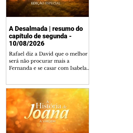
A Desalmada | resumo do
capítulo de segunda -
10/08/2026
Rafael diz a David que o melhor
será não procurar mais a
Fernanda e se casar com Isabela.
Júlia diz a Otávio que sua esposa
desconfia que ele tem uma
amante. Diante do túmulo de
Santiago, Fernanda diz que quer
justiça para ele mas, ao mesmo
tempo, se apaixonou por Rafael.
Martina critica David por ainda
não conhecer Clara e Sandra.
Fernanda confessa a Joana que