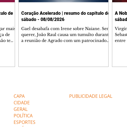
ulo de
Coração Acelerado | resumo do capítulo de
A Nob
sábado - 08/08/2026
sábad
gar mais
Gael desabafa com Irene sobre Naiane. Sem
Virgí
ça de
querer, João Raul causa um tumulto durante
Sebas
 não tem
a reunião de Agrado com um patrocinador.
entre
ia.
Zilá orienta Osmar a seguir Cinara, que
que B
ão de
percebe a movimentação e alerta Ronei.
nega 
ntino
Palhares confronta Cinara sobre a
Tonho
aproximação com Ronei. Eduarda pensa
a fam
una no
em pedir a Valéria para ficar com Sol. Gael
com O
a. Dora
decide terminar com Naiane. João Raul
e é d
m
inventa para Agrado que não está
comen
Editorias
Editais Certificados
Lyris
conseguindo conviver com seu sucesso, e
tungs
urante de
termina o relacionamento dos dois.
Dióge
CAPA
PUBLICIDADE LEGAL
CIDADE
GERAL
POLÍTICA
ESPORTES