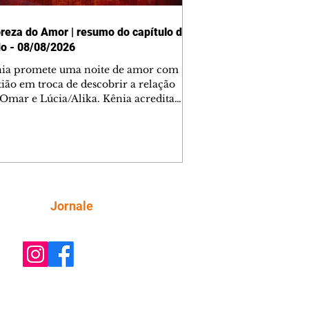
reza do Amor | resumo do capítulo de
o - 08/08/2026
nia promete uma noite de amor com
tião em troca de descobrir a relação
 Omar e Lúcia/Alika. Kênia acredita
inta esteja mesmo ao lado de Jendal, e
o convite para jantar com os dois.
 desabafa com Casemiro e conta que
ília de Lúcia/Alika tem uma dívida
mar. Ana Maria vai à casa de Manoel
estratada por Fortunato. José e Omar
tam sobre a possível jazida de
Siga
Jornale
tênio na região. Virgínia provoca
nes na frente de Marta. Binta s