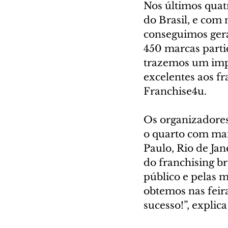
Nos últimos quatr
do Brasil, e com
conseguimos gera
450 marcas parti
trazemos um impa
excelentes aos f
Franchise4u.
Os organizadores
o quarto com mai
Paulo, Rio de Ja
do franchising br
público e pelas m
obtemos nas feira
sucesso!”, explic