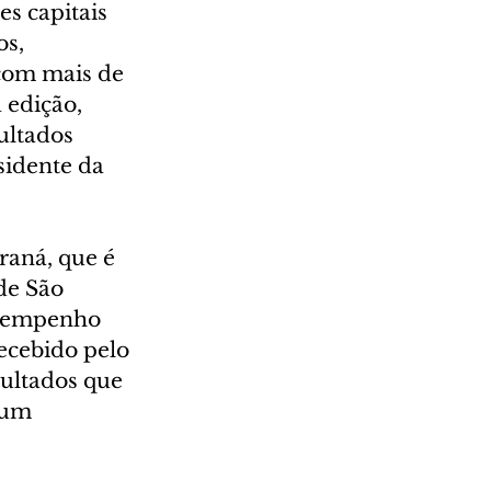
s capitais 
s, 
com mais de 
 edição, 
ultados 
idente da 
aná, que é 
de São 
esempenho 
ecebido pelo 
sultados que 
 um 