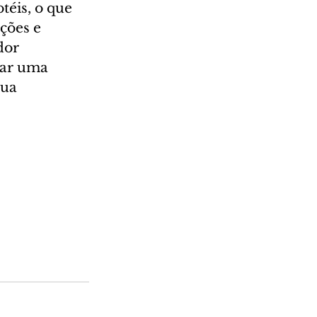
éis, o que 
ções e 
dor 
ar uma 
sua 