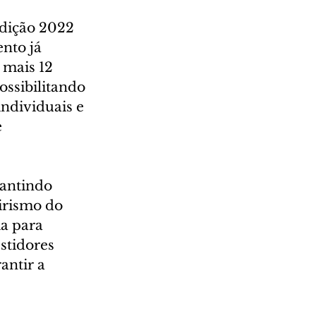
Edição 2022 
nto já 
 mais 12 
ossibilitando 
ndividuais e 
 
rantindo 
irismo do 
a para 
stidores 
antir a 