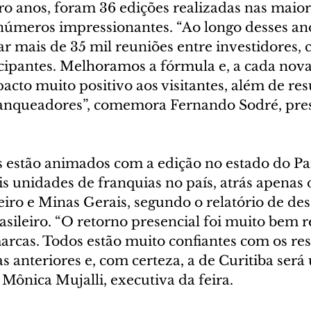
o anos, foram 36 edições realizadas nas maiore
 números impressionantes. “Ao longo desses ano
r mais de 35 mil reuniões entre investidores, 
cipantes. Melhoramos a fórmula e, a cada nova
cto muito positivo aos visitantes, além de res
ranqueadores”, comemora Fernando Sodré, pres
 estão animados com a edição no estado do Par
s unidades de franquias no país, atrás apenas 
neiro e Minas Gerais, segundo o relatório de d
asileiro. “O retorno presencial foi muito bem r
arcas. Todos estão muito confiantes com os re
s anteriores e, com certeza, a de Curitiba será
a Mônica Mujalli, executiva da feira.