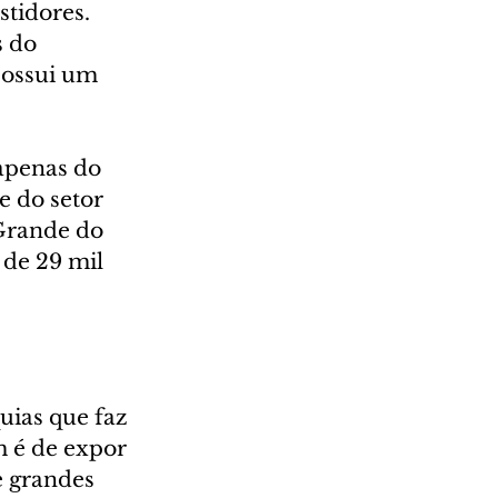
tidores. 
 do 
possui um 
 apenas do 
 do setor 
 Grande do 
de 29 mil 
uias que faz 
 é de expor 
e grandes 