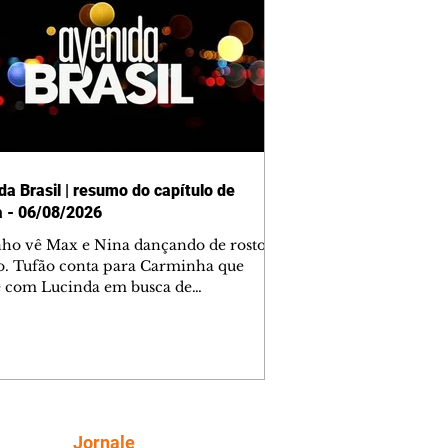
da Brasil | resumo do capítulo de
a - 06/08/2026
nho vê Max e Nina dançando de rosto
o. Tufão conta para Carminha que
e com Lucinda em busca de
mações sobre Rita. Nina despista Max
cura Jorginho, mas não o encontra.
se muda para a casa de Jorginho.
isa pensa em reconquistar Silas.
nes diz a Roni e Leandro que o
ro Tavinho Nunes assistirá ao jogo.
ica e Noêmia perseguem Cadinho na
Siga
Jornale