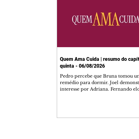
Quem Ama Cuida | resumo do capít
quinta - 06/08/2026
Pedro percebe que Bruna tomou u
remédio para dormir. Joel demonst
interesse por Adriana. Fernando el
Mau. Bia não gosta quando Brigitte 
se sentam à mesa com ela e César,
atrapalhando o jantar romântico do
Bruna se aproveita da preocupação
Pedro com sua saúde para manter 
ao seu lado. Elenice acusa Rosa por
desentendimento com Adriana. Joe
Contato comercial