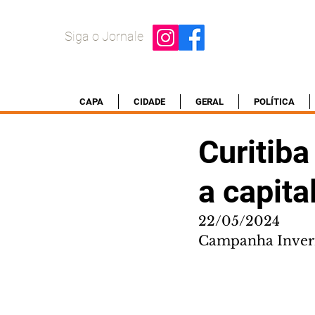
Siga o Jornale
CAPA
CIDADE
GERAL
POLÍTICA
Curitib
a capita
22/05/2024
Campanha Invern