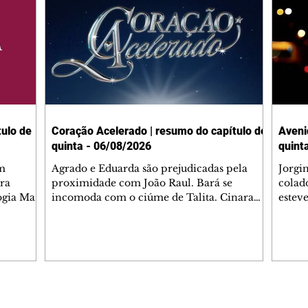
ulo de
Coração Acelerado | resumo do capítulo de
Aveni
quinta - 06/08/2026
quint
m
Agrado e Eduarda são prejudicadas pela
Jorgi
ra
proximidade com João Raul. Bará se
colad
ogia Mau
incomoda com o ciúme de Talita. Cinara
estev
e Rafael
desabafa com Ronei e decide passar uns
infor
dias na casa de Palhares. Agrado pede para
e pro
 casal.
ter uma conversa com Eduarda. Janete
Iran 
 de
confronta Zilá, que garante à irmã que não
Monal
o marido
conhece Verônica. Ronei reconhece uma
Dióge
 seu
possível bolsa de Zilá entre os pertences de
olhei
l
Verônica, e liga para Cinara. Agrado pensa
Verôn
Editorias
Editais Certificados