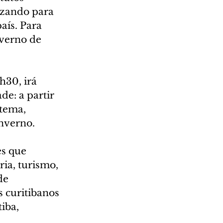
izando para 
aís. Para 
nverno de 
h30, irá 
de: a partir 
tema, 
nverno.
s que 
ia, turismo, 
de 
 curitibanos 
iba, 