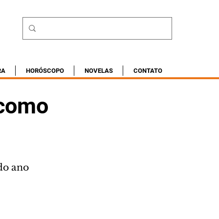
RA
HORÓSCOPO
NOVELAS
CONTATO
 como
do ano