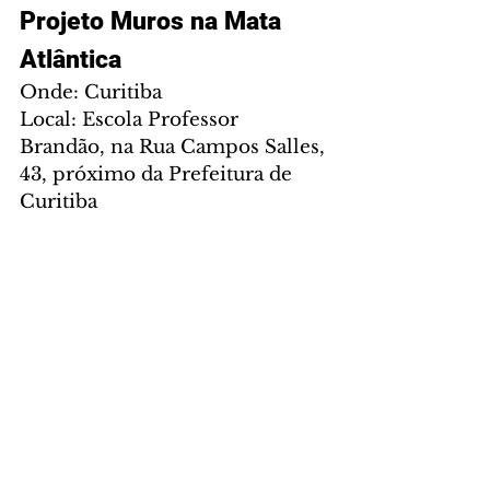
Projeto Muros na Mata 
Atlântica
Onde: Curitiba
Local: Escola Professor 
Brandão, na Rua Campos Salles, 
43, próximo da Prefeitura de 
Curitiba
Quando: Até o dia 18 de 
fevereiro de 2022
Como seguir e postar nas redes 
sociais:
Facebook 
(
www.facebook.com/MurosnaM
ata
) e Instagram (@filiage.arte) 
com a
hashtag 
#murosnamataatlantica