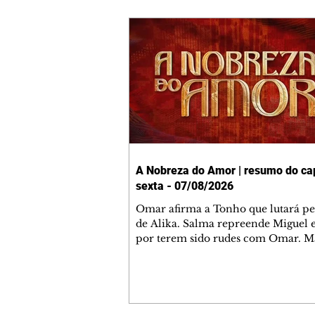
A Nobreza do Amor | resumo do cap
sexta - 07/08/2026
Omar afirma a Tonho que lutará p
de Alika. Salma repreende Miguel 
por terem sido rudes com Omar. M
Helena aconselha Manoel sobre se
namoro com Ana Maria. Pressiona
Bakari revela a Jendal que Chinua 
em terras inimigas. Omar pede que
acompanhe até a agência bancária