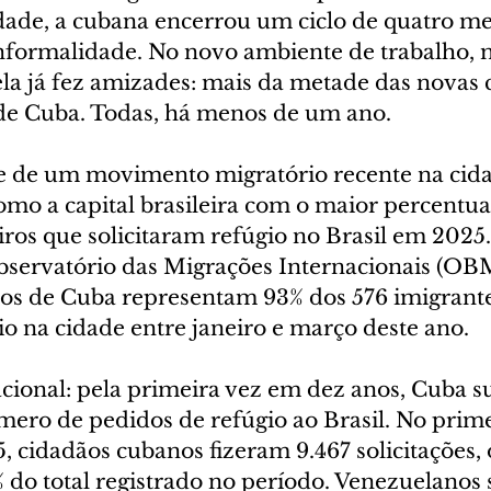
ade, a cubana encerrou um ciclo de quatro me
nformalidade. No novo ambiente de trabalho,
ela já fez amizades: mais da metade das novas 
e Cuba. Todas, há menos de um ano.
e de um movimento migratório recente na cida
omo a capital brasileira com o maior percentua
iros que solicitaram refúgio no Brasil em 2025
servatório das Migrações Internacionais (OBMi
dos de Cuba representam 93% dos 576 imigrante
io na cidade entre janeiro e março deste ano.
ional: pela primeira vez em dez anos, Cuba s
ero de pedidos de refúgio ao Brasil. No prime
, cidadãos cubanos fizeram 9.467 solicitações, 
% do total registrado no período. Venezuelano