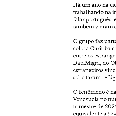
Há um ano na cid
trabalhando na i
falar português, 
também vieram d
O grupo faz part
coloca Curitiba c
entre os estrange
DataMigra, do Ob
estrangeiros vin
solicitaram refúg
O fenômeno é nac
Venezuela no núm
trimestre de 2025
equivalente a 52