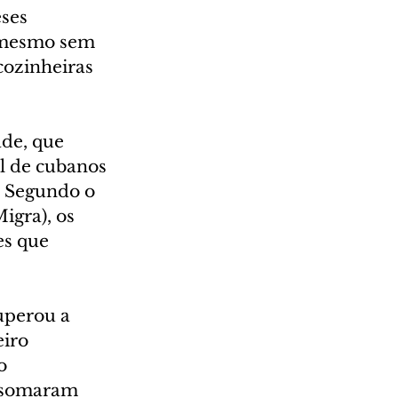
ses 
 mesmo sem 
cozinheiras 
de, que 
l de cubanos 
. Segundo o 
gra), os 
s que 
uperou a 
iro 
o 
s somaram 