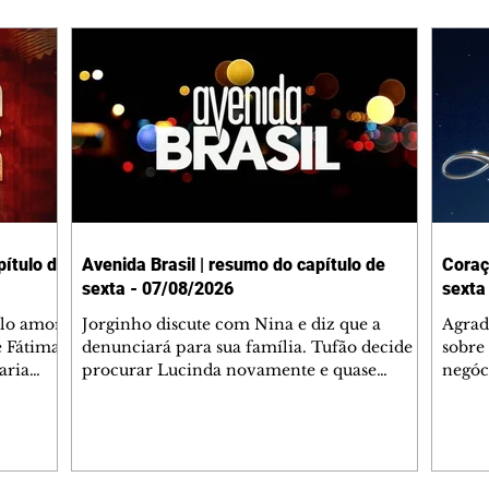
ítulo de
Avenida Brasil | resumo do capítulo de
Coraç
sexta - 07/08/2026
sexta
elo amor
Jorginho discute com Nina e diz que a
Agrad
e Fátima
denunciará para sua família. Tufão decide
sobre 
aria
procurar Lucinda novamente e quase
negóc
u
encontra Nina no lixão. Débora se
Janet
do,
preocupa com Jorginho. Monalisa pede que
Verôn
esteve
Olenka não a deixe sozinha. Tufão
inform
 Alika o
encontra Jorginho e o leva para casa. Max é
procu
. Chinua
hostil com Carminha. Diógenes se irrita
que e