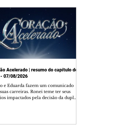
ão Acelerado | resumo do capítulo de
 - 07/08/2026
o e Eduarda fazem um comunicado
suas carreiras. Ronei teme ter seus
ios impactados pela decisão da dupla.
e decide prestar queixa contra
ica. Gael descobre que Naiane passou
ações sigilosas para Talita. Ronei
ra Verônica novamente e descobre
la deixou Bom Retorno. Gael se