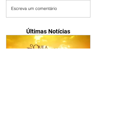
Escreva um comentário
Últimas Notícias
O Que A Vida Me Roubou |
resumo do capítulo de sexta
- 07/08/2026
A polícia interroga Demétrio pela
morte de Gamboa, mas Graziela
lhe serve de álibi. Na residência