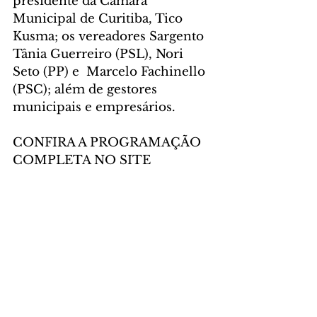
presidente da Câmara 
Municipal de Curitiba, Tico 
Kusma; os vereadores Sargento 
Tânia Guerreiro (PSL), Nori 
Seto (PP) e  Marcelo Fachinello 
(PSC); além de gestores 
municipais e empresários.
CONFIRA A PROGRAMAÇÃO 
COMPLETA NO SITE 
https://natal.curitiba.pr.gov.br/. 
Programação sujeita a alterações.
Foto: Daniel Castellano/SMCS
CIDADE
Comentários