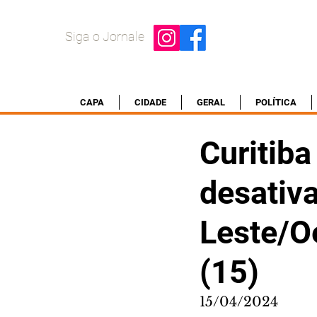
Siga o Jornale
CAPA
CIDADE
GERAL
POLÍTICA
Curitiba
desativa
Leste/Oe
(15)
15/04/2024