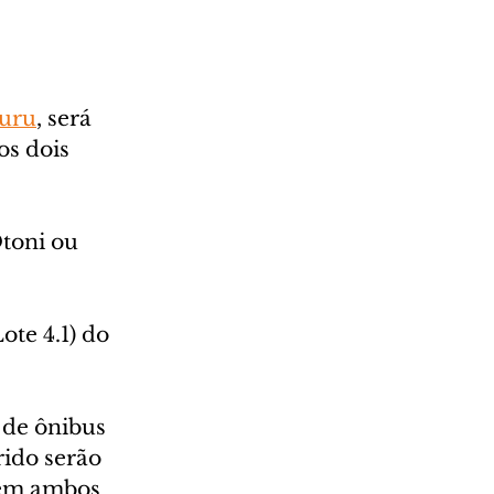
uru
, será 
os dois 
toni ou 
te 4.1) do 
 de ônibus 
ido serão 
, em ambos 