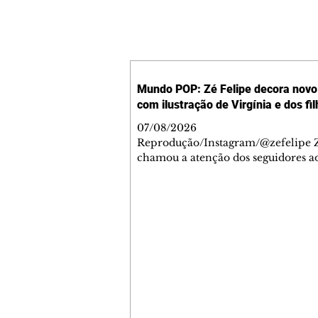
Mundo POP: Zé Felipe decora novo 
com ilustração de Virgínia e dos fi
07/08/2026
Reprodução/Instagram/@zefelipe Z
chamou a atenção dos seguidores ao
um detalhe especial de sua nova ae
O cantor compartilhou nesta quinta
6, registros do jatinho recém-adqui
mostrou que decidiu personalizar 
com uma ilustração que reúne Virg
Fonseca e os três filhos que eles ti
juntos: Maria Alice, Maria Flor e Jo
Leonardo. Na imagem, aparecem o
apelidos dos integrantes da família,
eles "Papai", "Mamãe",