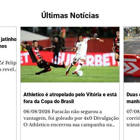
Últimas Notícias
jatinho
lhos
é Felipe
 revelar
ronave.
-feira,
rido e
Athletico é atropelado pelo Vitória e está
Duas 
o espaço
fora da Copa do Brasil
manh
inia
veram
06/08/2026 Furacão não segurou a
07/08
sé
vantagem, foi goleado por 4x0 Divulgação
corri
s
O Athletico encerrou sua campanha na
trâns
 entre
Copa do Brasil nesta quinta-feira (6), em
domin
uma noite infeliz em Salvador (BA). O time
5h30 