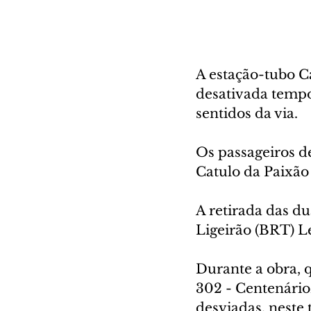
A estação-tubo C
desativada tempor
sentidos da via. 
Os passageiros de
Catulo da Paixão
A retirada das du
Ligeirão (BRT) L
Durante a obra, 
302 - Centenári
desviadas, neste 