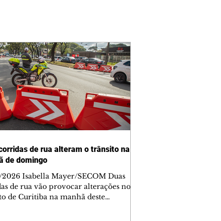
corridas de rua alteram o trânsito na
ã de domingo
/2026 Isabella Mayer/SECOM Duas
das de rua vão provocar alterações no
ito de Curitiba na manhã deste
go (9/8). As mudanças começam às
e afetam principalmente as regiões do