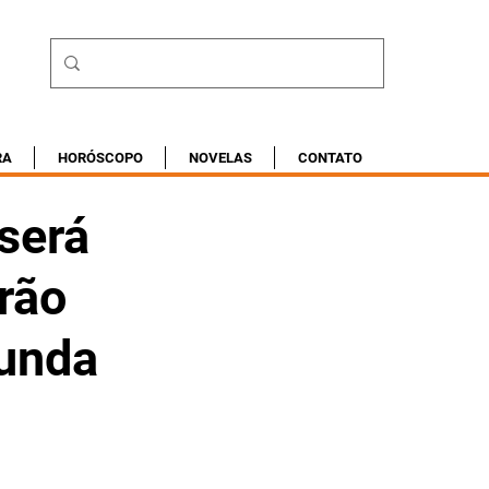
RA
HORÓSCOPO
NOVELAS
CONTATO
 será
rão
gunda