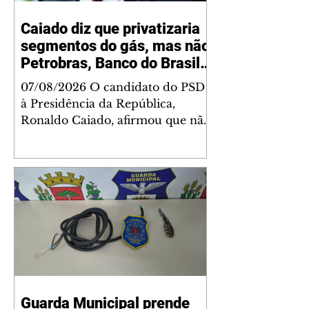
Caiado diz que privatizaria
segmentos do gás, mas não
Petrobras, Banco do Brasil e
Caixa
07/08/2026 O candidato do PSD
à Presidência da República,
Ronaldo Caiado, afirmou que não
privatizaria a Petrobras, o Banco
do Brasil e a Caixa Econômica
Federal, mas admitiu a
privatização de segmentos do gás,
se eleito. As declarações
ocorreram nesta sexta-feira, 7,
durante sabatina da GloboNews.
Ao ser questionado sobre vender
partes da Petrobras, Caiado
respondeu: "Depende. A
Guarda Municipal prende
Petrobras está deixando muito a