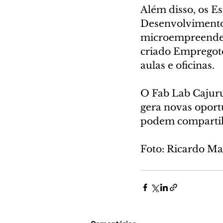
Além disso, os E
Desenvolvimento 
microempreended
criado Empregote
aulas e oficinas. 
O Fab Lab Cajuru,
gera novas oport
podem compartilh
Foto: Ricardo M