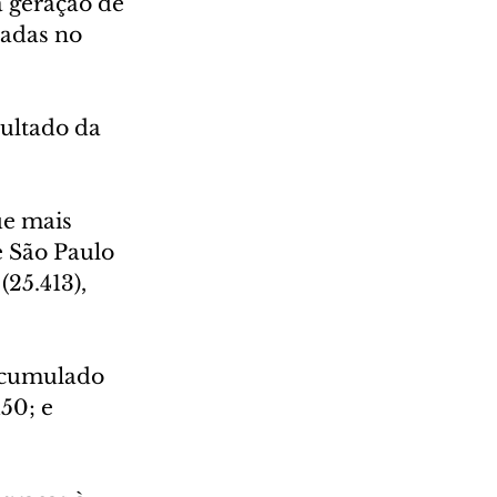
a geração de 
radas no 
ultado da 
ue mais 
 São Paulo 
(25.413), 
acumulado 
50; e 