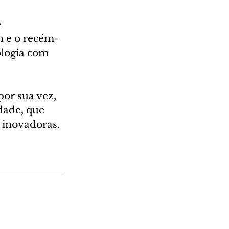
 
 e o recém-
logia com 
or sua vez, 
ade, que 
 inovadoras.