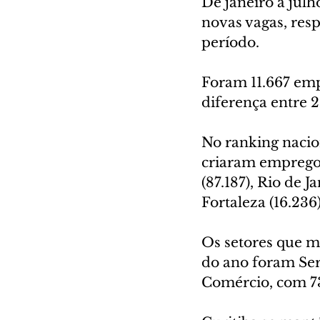
De janeiro a julh
novas vagas, resp
período.
Foram 11.667 empr
diferença entre 
No ranking nacion
criaram emprego 
(87.187), Rio de J
Fortaleza (16.236) 
Os setores que m
do ano foram Ser
Comércio, com 73