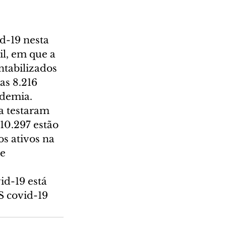
d-19 nesta 
il, em que a 
ntabilizados 
s 8.216 
ndemia.
a testaram 
10.297 estão 
s ativos na 
e 
id-19 está 
S covid-19 