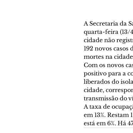
A Secretaria da S
quarta-feira (13/4
cidade não regist
192 novos casos 
mortes na cidade
Com os novos cas
positivo para a c
liberados do iso
cidade, correspo
transmissão do ví
A taxa de ocupaçã
em 13%. Restam 13
está em 6%. Há 47