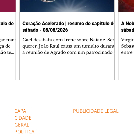
ulo de
Coração Acelerado | resumo do capítulo de
A Nob
sábado - 08/08/2026
sábad
gar mais
Gael desabafa com Irene sobre Naiane. Sem
Virgí
ça de
querer, João Raul causa um tumulto durante
Sebas
 não tem
a reunião de Agrado com um patrocinador.
entre
ia.
Zilá orienta Osmar a seguir Cinara, que
que B
ão de
percebe a movimentação e alerta Ronei.
nega 
ntino
Palhares confronta Cinara sobre a
Tonho
aproximação com Ronei. Eduarda pensa
a fam
una no
em pedir a Valéria para ficar com Sol. Gael
com O
a. Dora
decide terminar com Naiane. João Raul
e é d
m
inventa para Agrado que não está
comen
Editorias
Editais Certificados
Lyris
conseguindo conviver com seu sucesso, e
tungs
urante de
termina o relacionamento dos dois.
Dióge
CAPA
PUBLICIDADE LEGAL
CIDADE
GERAL
POLÍTICA