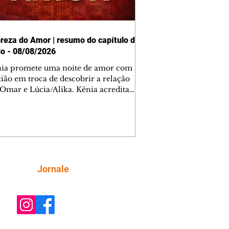
reza do Amor | resumo do capítulo de
o - 08/08/2026
nia promete uma noite de amor com
tião em troca de descobrir a relação
 Omar e Lúcia/Alika. Kênia acredita
inta esteja mesmo ao lado de Jendal, e
o convite para jantar com os dois.
 desabafa com Casemiro e conta que
ília de Lúcia/Alika tem uma dívida
mar. Ana Maria vai à casa de Manoel
estratada por Fortunato. José e Omar
tam sobre a possível jazida de
Siga
Jornale
tênio na região. Virgínia provoca
nes na frente de Marta. Binta s