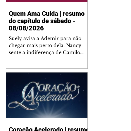
Quem Ama Cuida | resumo
do capítulo de sábado -
08/08/2026
Suely avisa a Ademir para não
chegar mais perto dela. Nancy
sente a indiferença de Camilo.
Tiago diz a Ingrid que ela não
tem competência para presidir a
joalheria. André conta a Pedro
que a associação de advogados
expulsou Ademir. Laurentino
contrata Adriana para servir no
restaurante. Adriana vê Pedro e
Bruna no restaurante. Bruna
provoca Adriana. Dora pede
ajuda a André para marcar um
Coração Acelerado | resumo
encontro com Suely. Adriana diz