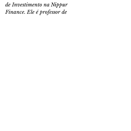
de Investimento na Nippur 
Finance. Ele é professor de 
economia, com ênfase em 
Econometria, Microeconomia e 
Mercado Financeiro na 
Unochapecó.
Saiba mais acesse: 
[
https://www.nippur.com.br/
].
ECONOMIA BY NIPPUR FINANCE
Comentários
Escreva um comentário