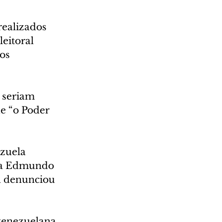
realizados 
eitoral 
os 
 seriam 
e “o Poder 
zuela 
m a Edmundo 
á denunciou 
venezuelana, 