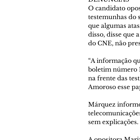
O candidato opos
testemunhas do s
que algumas atas
disso, disse que 
do CNE, não pres
“A informação que
boletim número 1
na frente das te
Amoroso esse pap
Márquez informou
telecomunicações
sem explicações.
A opositora Mar