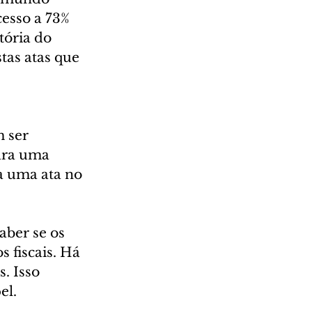
esso a 73% 
tória do 
tas atas que 
 ser 
ara uma 
a uma ata no 
aber se os 
 fiscais. Há 
. Isso 
el.