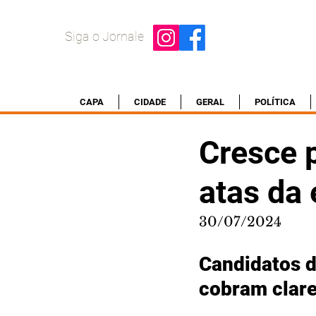
Siga o Jornale
CAPA
CIDADE
GERAL
POLÍTICA
Cresce 
atas da 
30/07/2024
Candidatos d
cobram clare