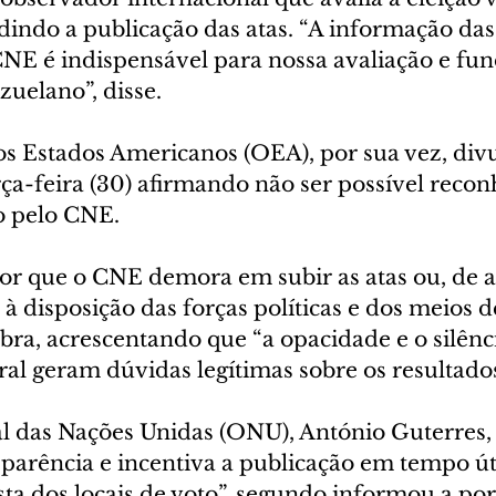
indo a publicação das atas. “A informação das 
CNE é indispensável para nossa avaliação e fu
uelano”, disse.
s Estados Americanos (OEA), por sua vez, div
ça-feira (30) afirmando não ser possível recon
o pelo CNE.
por que o CNE demora em subir as atas ou, de 
 à disposição das forças políticas e dos meios d
ra, acrescentando que “a opacidade e o silênc
ral geram dúvidas legítimas sobre os resultados
al das Nações Unidas (ONU), António Guterres
sparência e incentiva a publicação em tempo úti
ista dos locais de voto”, segundo informou a po