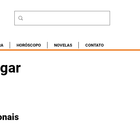
RA
HORÓSCOPO
NOVELAS
CONTATO
lgar
onais 