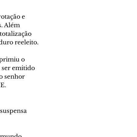
 
otação e 
s. Além 
totalização 
uro reeleito.
primiu o 
ser emitido 
o senhor 
NE.
 suspensa 
Edmundo 