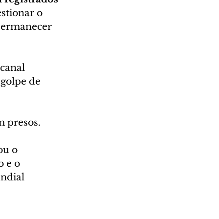
stionar o 
 permanecer 
canal 
 golpe de 
 presos. 
ou o 
 e o 
ndial 