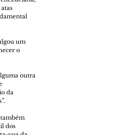
atas 
ndamental 
ulgou um 
hecer o 
alguma outra 
e 
io da 
”.
, também 
l dos 
rta-voz da 