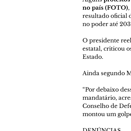
no país (FOTO)
,
resultado oficia
no poder até 2031
O presidente ree
estatal, criticou 
Estado.
Ainda segundo Ma
“Por debaixo dess
mandatário, acre
Conselho de Defe
montou um golpe 
DENÚNCIAS