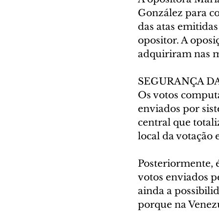
González para con
das atas emitidas
opositor. A oposi
adquiriram nas m
SEGURANÇA D
Os votos computa
enviados por sis
central que tota
local da votação e
Posteriormente, é
votos enviados pe
ainda a possibili
porque na Venezu