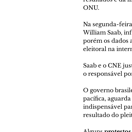
ONU.
Na segunda-feira 
William Saab, in
porém os dados a
eleitoral na inter
Saab e o CNE jus
o responsável por
O governo brasile
pacífica, aguarda
indispensável par
resultado do pleit
Alguns 
protestos