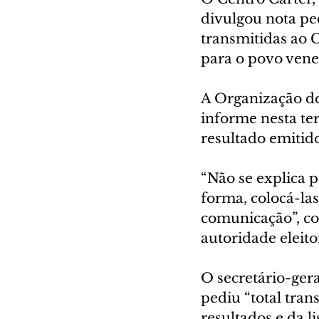
divulgou nota ped
transmitidas ao 
para o povo venez
A Organização do
informe nesta ter
resultado emitid
“Não se explica 
forma, colocá-las
comunicação”, cob
autoridade eleito
O secretário-ger
pediu “total tran
resultados e da l