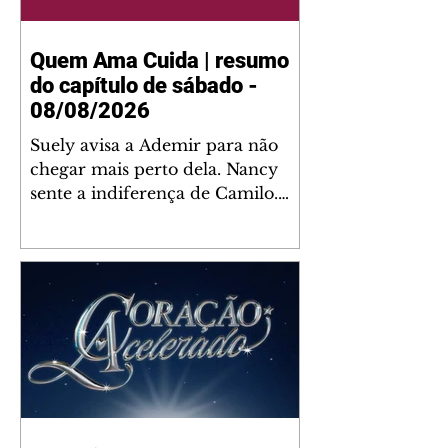
Quem Ama Cuida | resumo
do capítulo de sábado -
08/08/2026
Suely avisa a Ademir para não
chegar mais perto dela. Nancy
sente a indiferença de Camilo.
Tiago diz a Ingrid que ela não
tem competência para presidir a
joalheria. André conta a Pedro
que a associação de advogados
expulsou Ademir. Laurentino
contrata Adriana para servir no
restaurante. Adriana vê Pedro e
Bruna no restaurante. Bruna
provoca Adriana. Dora pede
ajuda a André para marcar um