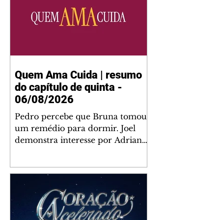
Quem Ama Cuida | resumo
do capítulo de quinta -
06/08/2026
Pedro percebe que Bruna tomou
um remédio para dormir. Joel
demonstra interesse por Adriana.
Fernando elogia Mau Mau. Bia
não gosta quando Brigitte e
Rafael se sentam à mesa com ela
e César, atrapalhando o jantar
romântico do casal. Bruna se
aproveita da preocupação de