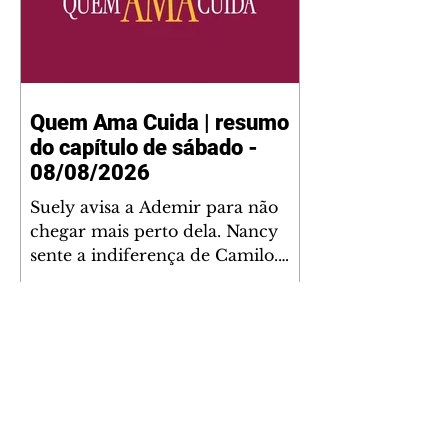
Quem Ama Cuida | resumo
do capítulo de sábado -
08/08/2026
Suely avisa a Ademir para não
chegar mais perto dela. Nancy
sente a indiferença de Camilo.
Tiago diz a Ingrid que ela não
tem competência para presidir a
joalheria. André conta a Pedro
que a associação de advogados
expulsou Ademir. Laurentino
contrata Adriana para servir no
restaurante. Adriana vê Pedro e
Bruna no restaurante. Bruna