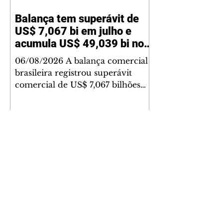
Balança tem superávit de
US$ 7,067 bi em julho e
acumula US$ 49,039 bi no
ano
06/08/2026 A balança comercial
brasileira registrou superávit
comercial de US$ 7,067 bilhões
em julho, segundo dados
divulgados nesta quinta-feira, 6,
pela Secretaria de Comércio
Exterior (Secex) do Ministério do
Desenvolvimento, Indústria,
Comércio e Serviços (MDIC). O
valor foi alcançado com
exportações de US$ 34,119 bilhões
e importações de US$ 27,052
bilhões. O resultado de julho
Sandro Alex e Rafael Greca
ficou abaixo da mediana das