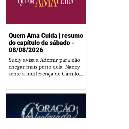
Quem Ama Cuida | resumo
do capítulo de sábado -
08/08/2026
Suely avisa a Ademir para não
chegar mais perto dela. Nancy
sente a indiferença de Camilo.
Tiago diz a Ingrid que ela não
tem competência para presidir a
joalheria. André conta a Pedro
que a associação de advogados
expulsou Ademir. Laurentino
contrata Adriana para servir no
restaurante. Adriana vê Pedro e
Bruna no restaurante. Bruna