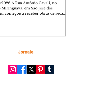
/2026 A Rua Antônio Cavali, no
o Miringuava, em São José dos
is, começou a receber obras de recape
tico. A intervenção faz parte de um
nto de serviços que vai melhorar a
entação de quatro ruas da região.
m estão previstas obras nas ruas
 da Silva, Everton Pugin de Abreu e
nes Abelardino da Silva. A nova
entação deve melhorar as condições
Siga
Jornale
áfego nas vias, proporcionando uma
ície mais regular para a circulação de