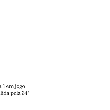
a 1 em jogo 
lida pela 34ª 