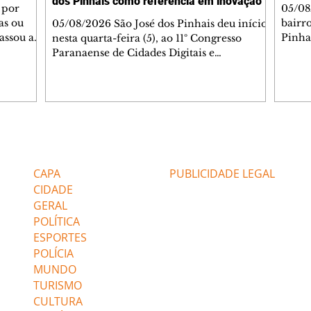
dos Pinhais como referência em inovação
 por
05/08
as ou
bairr
05/08/2026 São José dos Pinhais deu início,
assou a
Pinha
nesta quarta-feira (5), ao 11º Congresso
s. A
asfál
Paranaense de Cidades Digitais e
ipal nº
conju
Inteligentes, principal encontro estadual
231/2023
pavim
voltado à inovação na gestão pública.
bem-
També
Promovido pela Rede Cidade Digital (RCD),
Jorge
em parceria com a Prefeitura de São José
Dióge
dos Pinhais, o evento acontece no
pavim
Aeroporto Internacional Afonso Pena e
Editorias
Editais Certificados
, além
de tr
reúne, até quinta-feira (6), prefeitos,
am a
superf
secretários, vereadores, servidores públicos,
CAPA
PUBLICIDADE LEGAL
veícu
especialistas e empresas de tecnologia de
CIDADE
GERAL
POLÍTICA
ESPORTES
POLÍCIA
MUNDO
TURISMO
CULTURA