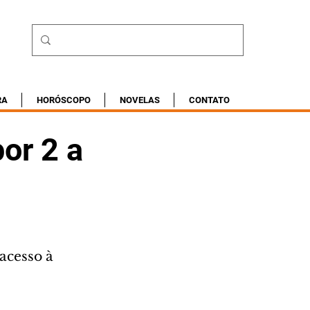
RA
HORÓSCOPO
NOVELAS
CONTATO
por 2 a
acesso à 