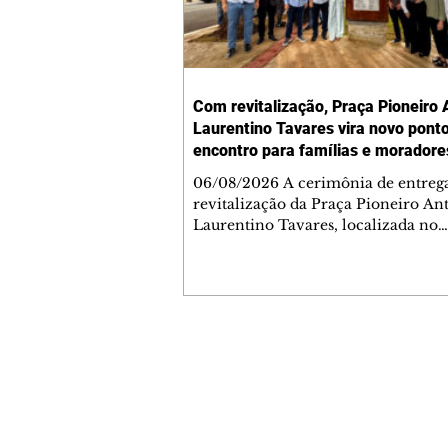
Com revitalização, Praça Pioneiro 
Laurentino Tavares vira novo pont
encontro para famílias e moradore
Jardim Liberdade
06/08/2026 A cerimônia de entreg
revitalização da Praça Pioneiro An
Laurentino Tavares, localizada no
cruzamento da Avenida dos Palma
as ruas Laudelino Pedro da Silva e 
Chrisóstomo Capinan, no Jardim
Liberdade, ocorreu nesta quinta-fei
espaço recebeu melhorias que amp
opções de lazer e convivência da
Contato comercial
comunidade, tornando a praça mai
mmjornale@gmail.com
acessível, segura e confortável para
Telefone: (41) 99978-9956
moradores de todas as idades. Entre
intervenções estão a instalação d
Redação