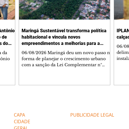
Antônio
Maringá Sustentável transforma política
IPLAN
o de
habitacional e vincula novos
calça
s do
empreendimentos a melhorias para a
06/08
cidade
delimi
a da
06/08/2026 Maringá deu um novo passo na
insta
tônio
forma de planejar o crescimento urbano
de se
com a sanção da Lei Complementar nº
de pe
res com
1.544, que institui o Programa Maringá
ou pio
Dr.
Sustentável. A nova legislação estabelece
propr
regras para a criação de Zonas Especiais de
respon
ra, 6. O
Interesse Social (Zeis) e cria um modelo
Pesqu
liam as
que une produção de moradias, ocupação
(IPLAN
inteligente do território e melhorias que
Editorias
Editais Certificados
fiscal
s
beneficiam toda a população. O principal
essas
avanço da lei é mudar a lógica de concessão
CAPA
PUBLICIDADE LEGAL
 as
de benefícios urbanísticos frente
CIDADE
GERAL