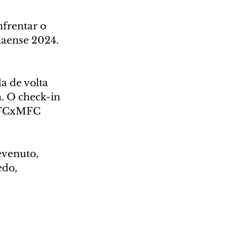
nfrentar o 
naense 2024. 
a de volta 
. O check-in 
 CFCxMFC 
evenuto, 
do, 