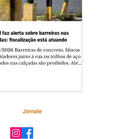
 faz alerta sobre barreiras nas
das: fiscalização está atuando
/2026 Barreiras de concreto, blocos
tadores junto à rua ou trilhos de aço
lados nas calçadas são proibidos. Além
rem obstáculos para a livre circulação
destres, essas estruturas podem causar
rar acidentes de trânsito — e os
ietários dos imóveis podem ser
sabilizados. O alerta é do Instituto de
isa e Planejamento de Ponta Grossa
), que está intensificando a
Siga
Jornale
ização sobre as calçadas, o que inclui
 barreiras. Um ca