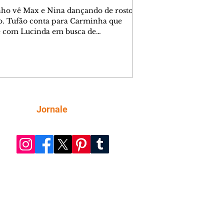
nho vê Max e Nina dançando de rosto
o. Tufão conta para Carminha que
e com Lucinda em busca de
mações sobre Rita. Nina despista Max
cura Jorginho, mas não o encontra.
se muda para a casa de Jorginho.
isa pensa em reconquistar Silas.
nes diz a Roni e Leandro que o
ro Tavinho Nunes assistirá ao jogo.
ica e Noêmia perseguem Cadinho na
Siga
Jornale
 deserta. Dolores sugere que Roni peça
n em casamento. Cadinho consegue
da praia