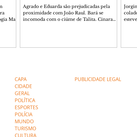
m
Agrado e Eduarda são prejudicadas pela
Jorgi
ra
proximidade com João Raul. Bará se
colad
ogia Mau
incomoda com o ciúme de Talita. Cinara
estev
e Rafael
desabafa com Ronei e decide passar uns
infor
dias na casa de Palhares. Agrado pede para
e pro
 casal.
ter uma conversa com Eduarda. Janete
Iran 
 de
confronta Zilá, que garante à irmã que não
Monal
o marido
conhece Verônica. Ronei reconhece uma
Dióge
 seu
possível bolsa de Zilá entre os pertences de
olhei
l
Verônica, e liga para Cinara. Agrado pensa
Verôn
Editorias
Editais Certificados
ntar no
em desfazer sua dupla com Eduarda para
praia
 o
ajudar João Raul sem prejudicar a amiga.
Suele
CAPA
PUBLICIDADE LEGAL
fugir 
CIDADE
GERAL
POLÍTICA
ESPORTES
POLÍCIA
MUNDO
TURISMO
CULTURA