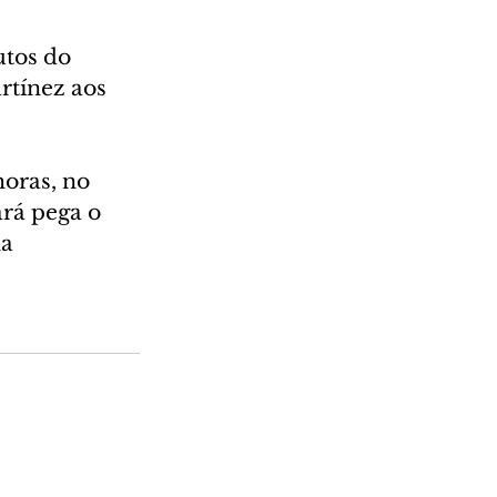
tos do 
tínez aos 
horas, no 
rá pega o 
a 