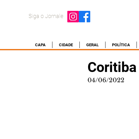
Siga o Jornale
CAPA
CIDADE
GERAL
POLÍTICA
Coritib
04/06/2022