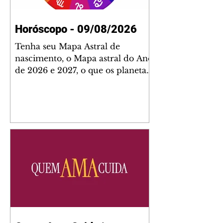
Horóscopo - 09/08/2026
Tenha seu Mapa Astral de
nascimento, o Mapa astral do Ano
de 2026 e 2027, o que os planetas
indicam para o seu: Trabalho,
Amor, Dinheiro, Saúde e Família.
Estudo com 35 páginas. Adquira
já através da nossa loja virtual ou
na loja física: rua Emiliano
Perneta 30 – loja 21 – galeria
Cezar Franco – centro –
Curitiba. Você pode pedir
também através do nosso
Whatsapp e receber seu livro
virtual: (41) 99719-0645. Escute o
programa Bom Dia Astral através