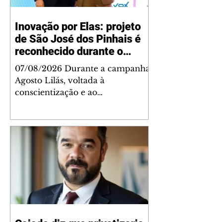
Inovação por Elas: projeto
de São José dos Pinhais é
reconhecido durante o
Agosto Lilás por fortalecer
07/08/2026 Durante a campanha
a proteção às mulheres
Agosto Lilás, voltada à
conscientização e ao
enfrentamento da violência
contra a mulher, São José dos
Pinhais recebeu um importante
reconhecimento estadual pelas
políticas públicas desenvolvidas
na área. A prefeita Nina Singer
foi premiada com o Prefeito
Inovador 2026, durante o 11º
Congresso Paranaense de Cidades
Digitais e Inteligentes, pelo