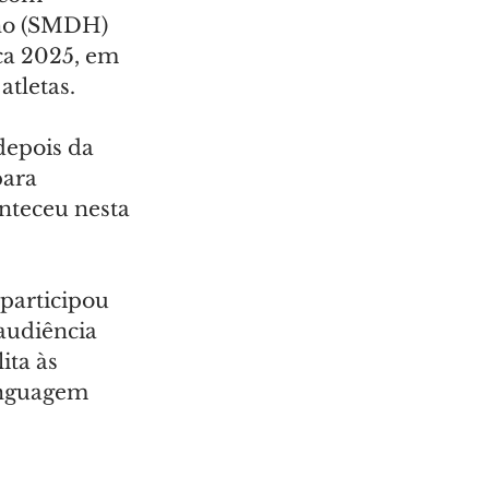
no (SMDH) 
ca 2025, em 
atletas.
depois da 
ara 
nteceu nesta 
participou 
audiência 
ita às 
inguagem 