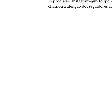
Reprodução/Instagram/@zefelipe Z
chamou a atenção dos seguidores ao
um detalhe especial de sua nova ae
O cantor compartilhou nesta quinta
6, registros do jatinho recém-adqui
mostrou que decidiu personalizar 
com uma ilustração que reúne Virg
Fonseca e os três filhos que eles ti
juntos: Maria Alice, Maria Flor e Jo
Leonardo. Na imagem, aparecem o
apelidos dos integrantes da família,
eles "Papai", "Mamãe",
Contato comercial
mmjornale@gmail.com
Telefone: (41) 99978-9956
Redação