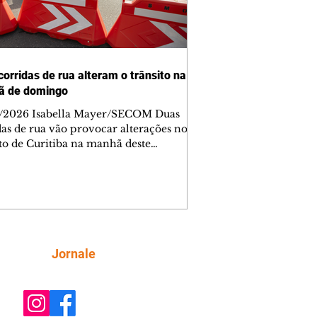
corridas de rua alteram o trânsito na
ã de domingo
/2026 Isabella Mayer/SECOM Duas
das de rua vão provocar alterações no
ito de Curitiba na manhã deste
go (9/8). As mudanças começam às
e afetam principalmente as regiões do
m das Américas e do Água Verde.
es de trânsito e monitores farão o
anhamento das provas. A orientação
a que os motoristas programem os
camentos com antecedência,
Siga
Jornale
tem a sinalização provisória e as
ações dos agentes de trânsito,
ando rotas al