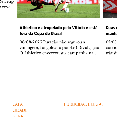
é Felipe
 revelar
ronave.
-feira,
rido e
Athletico é atropelado pelo Vitória e está
Duas 
o espaço
fora da Copa do Brasil
manh
inia
veram
06/08/2026 Furacão não segurou a
07/08
sé
vantagem, foi goleado por 4x0 Divulgação
corri
s
O Athletico encerrou sua campanha na
trâns
 entre
Copa do Brasil nesta quinta-feira (6), em
domin
uma noite infeliz em Salvador (BA). O time
5h30 
paranaense foi superado por 4×0 pelo
Jardi
Vitória, no Barradão, e viu derreter a
Agent
vantagem de dois gols que levou da Arena
acomp
da Baixada. A equipe baiana marcou dois
é par
gols em cada tempo. Renê e Erick
deslo
Editorias
Editais Certificados
balançaram a rede no primeiro. Renê e
respei
Marinho fecharam a conta no segundo.
orient
CAPA
PUBLICIDADE LEGAL
Superado por 4×
utiliz
CIDADE
GERAL