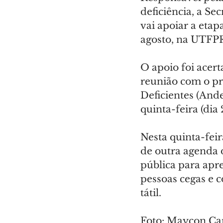
deficiência, a 
vai apoiar a eta
agosto, na UTFPR 
O apoio foi acert
reunião com o pr
Deficientes (Ande
quinta-feira (di
Nesta quinta-feir
de outra agenda d
pública para apre
pessoas cegas e c
tátil.
Foto: Maycon Ca