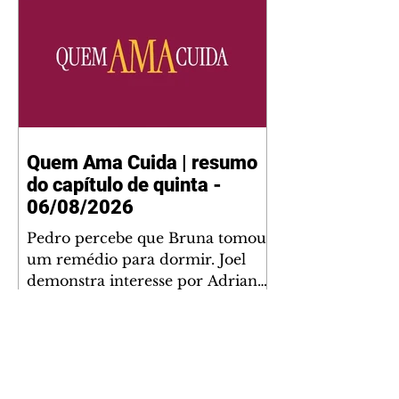
Quem Ama Cuida | resumo
do capítulo de quinta -
06/08/2026
Pedro percebe que Bruna tomou
um remédio para dormir. Joel
demonstra interesse por Adriana.
Fernando elogia Mau Mau. Bia
não gosta quando Brigitte e
Rafael se sentam à mesa com ela
e César, atrapalhando o jantar
romântico do casal. Bruna se