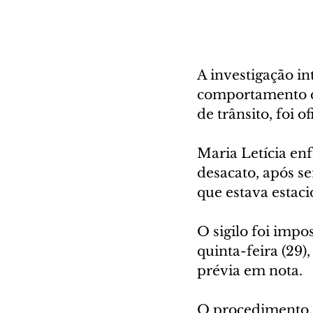
A investigação in
comportamento da
de trânsito, foi o
Maria Letícia enf
desacato, após se
que estava estaci
O sigilo foi impo
quinta-feira (29)
prévia em nota. 
O procedimento, 