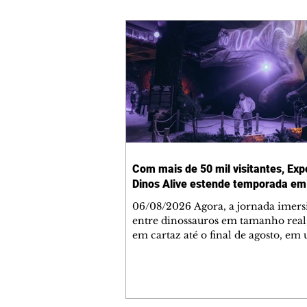
Com mais de 50 mil visitantes, Exp
Dinos Alive estende temporada em 
06/08/2026 Agora, a jornada imers
entre dinossauros em tamanho real
em cartaz até o final de agosto, em
estrutura inédita no Jockey Plaza 
foto: JESRAEL JOATAN WRUBLEV
Mais de 50 mil pessoas já visitam a
exposição internacional Dinos Ali