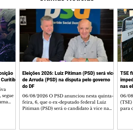
osição
Eleições 2026: Luiz Pitiman (PSD) será vice
TSE f
Curitiba
de Arruda (PSD) na disputa pelo governo
imped
do DF
nas e
iva
, segue
06/08/2026 O PSD anunciou nesta quinta-
06/08
 uma
feira, 6, que o ex-deputado federal Luiz
(TSE)
Shopping
Pitiman (PSD) será o candidato à vice na
para d
SKI
chapa do ex-governador José Roberto
artifi
Arruda (PSD) na disputa pelo governo do
durant
ve, em
Distrito Federal. Fontes disseram ao
foi f