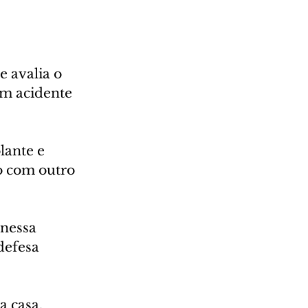
 avalia o 
m acidente 
lante e 
lo com outro 
 nessa 
defesa 
 casa, 