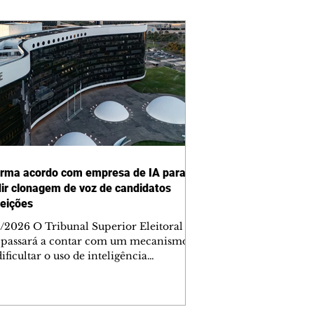
irma acordo com empresa de IA para
ir clonagem de voz de candidatos
leições
/2026 O Tribunal Superior Eleitoral
 passará a contar com um mecanismo
ificultar o uso de inteligência
cial na imitação da voz de candidatos
e as eleições deste ano. A iniciativa
ormalizada por meio de uma parceria