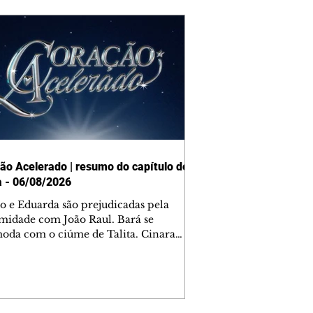
ão Acelerado | resumo do capítulo de
a - 06/08/2026
o e Eduarda são prejudicadas pela
midade com João Raul. Bará se
oda com o ciúme de Talita. Cinara
afa com Ronei e decide passar uns
na casa de Palhares. Agrado pede para
ma conversa com Eduarda. Janete
onta Zilá, que garante à irmã que não
ce Verônica. Ronei reconhece uma