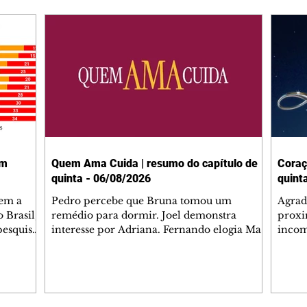
em
Quem Ama Cuida | resumo do capítulo de
Coraç
quinta - 06/08/2026
quint
tem a
Pedro percebe que Bruna tomou um
Agrad
 Brasil,
remédio para dormir. Joel demonstra
proxi
pesquisas
interesse por Adriana. Fernando elogia Mau
incom
lgada no
Mau. Bia não gosta quando Brigitte e Rafael
desab
 a
se sentam à mesa com ela e César,
dias 
entes
atrapalhando o jantar romântico do casal.
ter u
Bruna se aproveita da preocupação de
confr
 na área,
Pedro com sua saúde para manter o marido
conhe