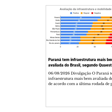
Paraná tem infraestrutura mais b
avaliada do Brasil, segundo Quaest
06/08/2026 Divulgação O Paraná 
infraestrutura mais bem avaliada do
de acordo com a última rodada de 
da Genial/Quaest nos estados, divu
fim de julho. O instituto questionou
população de 10 estados sobre difer
áreas de governo e os paranaenses
cravaram 59% de avaliação positiva