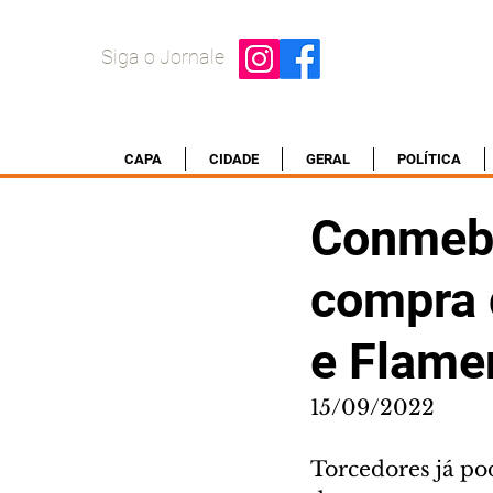
Siga o Jornale
CAPA
CIDADE
GERAL
POLÍTICA
Conmebo
compra 
e Flame
15/09/2022
Torcedores já po