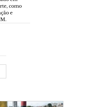
rte, como 
ação e 
PM.