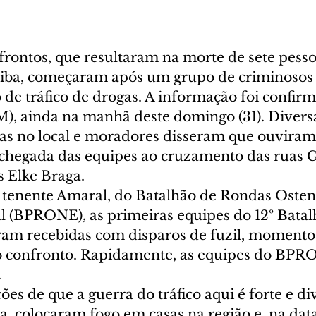
frontos, que resultaram na morte de sete pesso
tiba, começaram após um grupo de criminosos 
de tráfico de drogas. A informação foi confirm
PM), ainda na manhã deste domingo (31). Divers
s no local e moradores disseram que ouviram
a chegada das equipes ao cruzamento das ruas G
 Elke Braga.
tenente Amaral, do Batalhão de Rondas Ostens
l (BPRONE), as primeiras equipes do 12º Batal
foram recebidas com disparos de fuzil, moment
o confronto. Rapidamente, as equipes do BP
.
s de que a guerra do tráfico aqui é forte e div
, colocaram fogo em casas na região e, na data