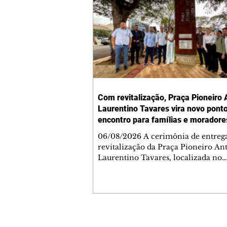
Com revitalização, Praça Pioneiro 
Laurentino Tavares vira novo pont
encontro para famílias e moradore
Jardim Liberdade
06/08/2026 A cerimônia de entreg
revitalização da Praça Pioneiro An
Laurentino Tavares, localizada no
cruzamento da Avenida dos Palma
as ruas Laudelino Pedro da Silva e 
Chrisóstomo Capinan, no Jardim
Liberdade, ocorreu nesta quinta-fei
espaço recebeu melhorias que amp
opções de lazer e convivência da
Contato comercial