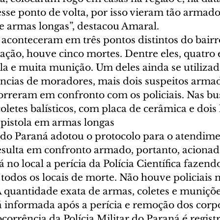
sse ponto de volta, por isso vieram tão armado
s e armas longas”, destacou Amaral.
s aconteceram em três pontos distintos do bair
ação, houve cinco mortes. Dentre eles, quatro
a e muita munição. Um deles ainda se utilizada
cias de moradores, mais dois suspeitos arma
rreram em confronto com os policiais. Nas bu
oletes balísticos, com placa de cerâmica e dois k
pistola em armas longas
r do Paraná adotou o protocolo para o atendime
esulta em confronto armado, portanto, acionad
 no local a perícia da Polícia Científica fazendo
odos os locais de morte. Não houve policiais m
A quantidade exata de armas, coletes e muniçõe
á informada após a perícia e remoção dos corp
orrência da Polícia Militar do Paraná é regis