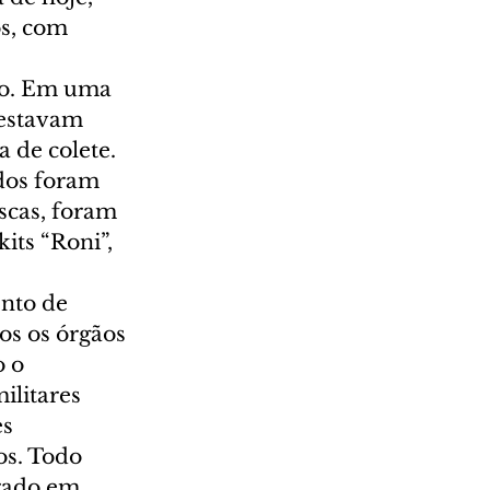
s, com 
ro. Em uma 
 estavam 
 de colete.
dos foram 
scas, foram 
its “Roni”, 
nto de 
os os órgãos 
 o 
ilitares 
s 
os. Todo 
trado em 