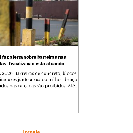
 faz alerta sobre barreiras nas
das: fiscalização está atuando
/2026 Barreiras de concreto, blocos
tadores junto à rua ou trilhos de aço
lados nas calçadas são proibidos. Além
rem obstáculos para a livre circulação
destres, essas estruturas podem causar
rar acidentes de trânsito — e os
ietários dos imóveis podem ser
sabilizados. O alerta é do Instituto de
isa e Planejamento de Ponta Grossa
), que está intensificando a
Siga
Jornale