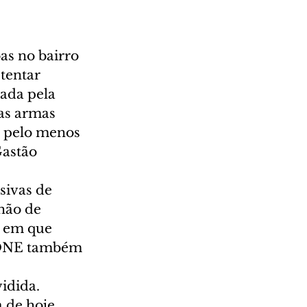
as no bairro 
tentar 
ada pela 
as armas 
 pelo menos 
astão 
ivas de 
hão de 
o em que 
RONE também 
idida. 
 de hoje, 