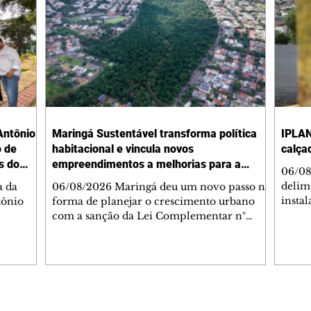
Antônio
Maringá Sustentável transforma política
IPLAN
o de
habitacional e vincula novos
calça
s do
empreendimentos a melhorias para a
06/08
cidade
delimi
a da
06/08/2026 Maringá deu um novo passo na
insta
tônio
forma de planejar o crescimento urbano
de se
com a sanção da Lei Complementar nº
de pe
res com
1.544, que institui o Programa Maringá
ou pio
Dr.
Sustentável. A nova legislação estabelece
propr
regras para a criação de Zonas Especiais de
respon
ra, 6. O
Interesse Social (Zeis) e cria um modelo
Pesqu
liam as
que une produção de moradias, ocupação
(IPLAN
inteligente do território e melhorias que
Editorias
Editais Certificados