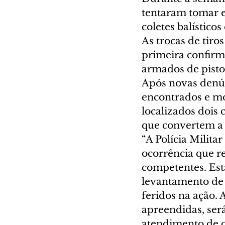
tentaram tomar e
coletes balístico
As trocas de tiro
primeira confirm
armados de pistol
Após novas denún
encontrados e mo
localizados dois c
que convertem a 
“A Polícia Milita
ocorrência que r
competentes. Está
levantamento de t
feridos na ação. 
apreendidas, ser
atendimento de oc