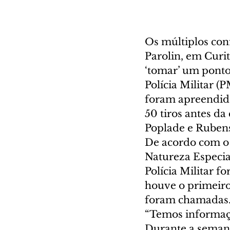
Os múltiplos con
Parolin, em Curi
‘tomar’ um ponto 
Polícia Militar (
foram apreendida
50 tiros antes d
Poplade e Rubens
De acordo com o 
Natureza Especia
Polícia Militar 
houve o primeir
foram chamadas
“Temos informaçõe
Durante a semana