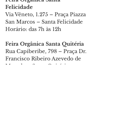
Felicidade
Via Vêneto, 1.275 – Praça Piazza 
San Marcos – Santa Felicidade
Horário: das 7h às 12h
Feira Orgânica Santa Quitéria
Rua Capiberibe, 798 – Praça Dr. 
Francisco Ribeiro Azevedo de 
Macedo – Santa Quitéria
Horário: 7h às 12h
Ponto do Pescado Mercês
Praça Divina Pastora, s/n – 
entre a Avenida Manoel Ribas e 
a Rua Paulo Martins – Mercês
Horário: das 7h às 13h