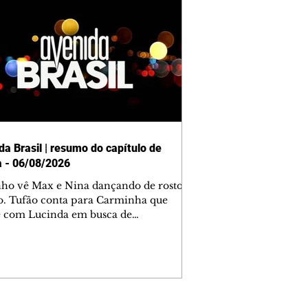
da Brasil | resumo do capítulo de
a - 06/08/2026
nho vê Max e Nina dançando de rosto
o. Tufão conta para Carminha que
e com Lucinda em busca de
mações sobre Rita. Nina despista Max
cura Jorginho, mas não o encontra.
se muda para a casa de Jorginho.
isa pensa em reconquistar Silas.
nes diz a Roni e Leandro que o
ro Tavinho Nunes assistirá ao jogo.