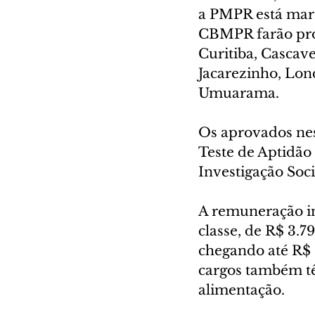
a PMPR está marc
CBMPR farão prov
Curitiba, Cascav
Jacarezinho, Lon
Umuarama.
Os aprovados ness
Teste de Aptidão 
Investigação Soci
A remuneração ini
classe, de R$ 3.7
chegando até R$ 6
cargos também tê
alimentação.