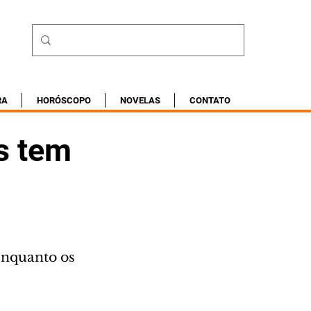
RA
HORÓSCOPO
NOVELAS
CONTATO
s tem
enquanto os 