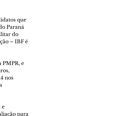
didatos que 
 do Paraná 
itar do 
ção – IBF é 
a PMPR, e 
ros, 
4 nos 
s 
 e 
aliação para 