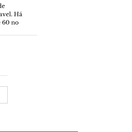
de 
avel. Há 
e 60 no 