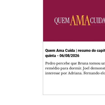
Quem Ama Cuida | resumo do capít
quinta - 06/08/2026
Pedro percebe que Bruna tomou u
remédio para dormir. Joel demonst
interesse por Adriana. Fernando el
Mau. Bia não gosta quando Brigitte 
se sentam à mesa com ela e César,
atrapalhando o jantar romântico do
Bruna se aproveita da preocupação
Pedro com sua saúde para manter 
ao seu lado. Elenice acusa Rosa por