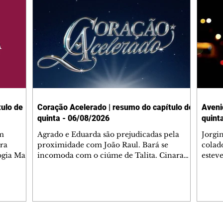
ulo de
Coração Acelerado | resumo do capítulo de
Aveni
quinta - 06/08/2026
quint
m
Agrado e Eduarda são prejudicadas pela
Jorgi
ra
proximidade com João Raul. Bará se
colad
ogia Mau
incomoda com o ciúme de Talita. Cinara
estev
e Rafael
desabafa com Ronei e decide passar uns
infor
dias na casa de Palhares. Agrado pede para
e pro
 casal.
ter uma conversa com Eduarda. Janete
Iran 
 de
confronta Zilá, que garante à irmã que não
Monal
o marido
conhece Verônica. Ronei reconhece uma
Dióge
 seu
possível bolsa de Zilá entre os pertences de
olhei