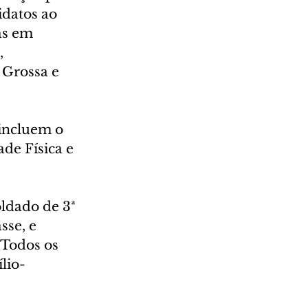
datos ao 
as em 
 
 Grossa e 
incluem o 
de Física e 
ldado de 3ª 
sse, e 
 Todos os 
lio-