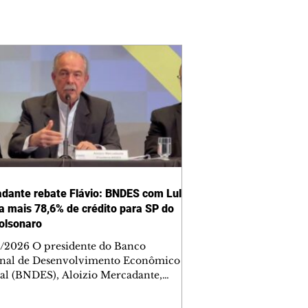
dante rebate Flávio: BNDES com Lula
a mais 78,6% de crédito para SP do
olsonaro
/2026 O presidente do Banco
nal de Desenvolvimento Econômico
ial (BNDES), Aloizio Mercadante,
eu no domingo, 2, declarações do
dato à Presidência da República do