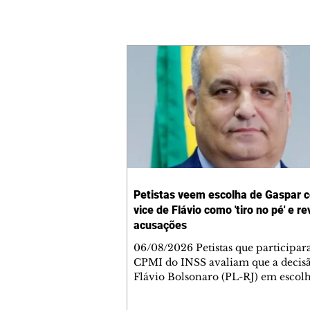
Petistas veem escolha de Gaspar 
vice de Flávio como 'tiro no pé' e r
acusações
06/08/2026 Petistas que participa
CPMI do INSS avaliam que a decis
Flávio Bolsonaro (PL-RJ) em escolh
deputado federal Alfredo Gaspar (
como seu candidato à vice-presiden