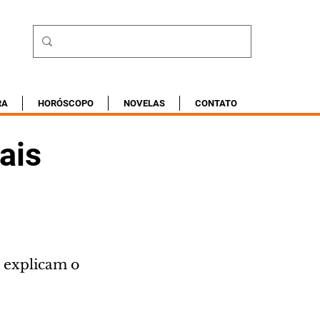
RA
HORÓSCOPO
NOVELAS
CONTATO
ais
 explicam o 