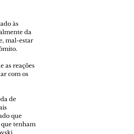
ado às 
almente da 
, mal-estar 
ômito.
e as reações 
ar com os 
rda de 
is 
ado que 
 que tenham 
vski, 