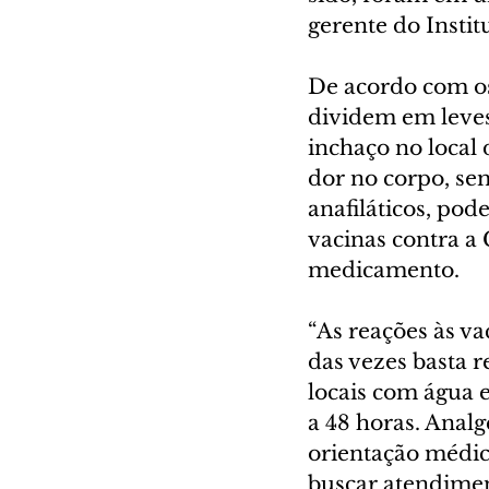
gerente do Instit
De acordo com os 
dividem em leves
inchaço no local
dor no corpo, se
anafiláticos, pod
vacinas contra a
medicamento.
“As reações às va
das vezes basta 
locais com água 
a 48 horas. Anal
orientação médica
buscar atendimen