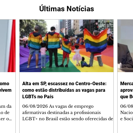
Últimas Notícias
como
Alta em SP, escassez no Centro-Oeste:
Merca
evivem
como estão distribuídas as vagas para
aprov
LGBTs no País
que B
ram da
06/08/2026 As vagas de emprego
06/08
ão de
afirmativas destinadas a profissionais
Nacio
er o
LGBT+ no Brasil estão sendo oferecidas de
e Soc
PL-AL)
maneira desigual no País, com cinco
rebat
te da
Estados tendo média de ofertas abaixo de
candi