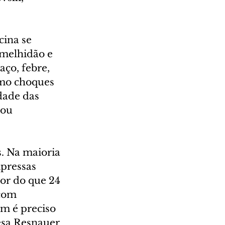
cina se 
rmelhidão e 
ço, febre, 
omo choques 
dade das 
ou 
s. Na maioria 
pressas 
or do que 24 
com 
m é preciso 
esa Resnauer 