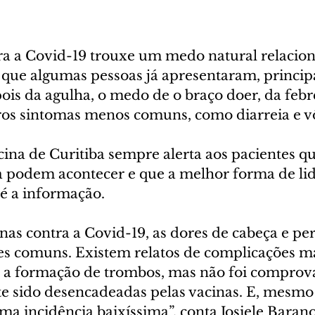
ra a Covid-19 trouxe um medo natural relacion
 que algumas pessoas já apresentaram, princip
is da agulha, o medo de o braço doer, da febre
os sintomas menos comuns, como diarreia e v
cina de Curitiba sempre alerta aos pacientes qu
a podem acontecer e que a melhor forma de lid
 é a informação. 
nas contra a Covid-19, as dores de cabeça e pe
ões comuns. Existem relatos de complicações ma
o a formação de trombos, mas não foi comprov
e sido desencadeadas pelas vacinas. E, mesmo
a incidência baixíssima”, conta Josiele Barano