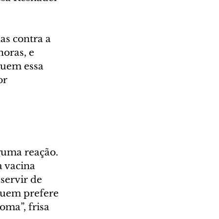
as contra a 
oras, e 
guem essa 
r 
guma reação. 
 vacina 
ervir de 
quem prefere 
ma”, frisa 