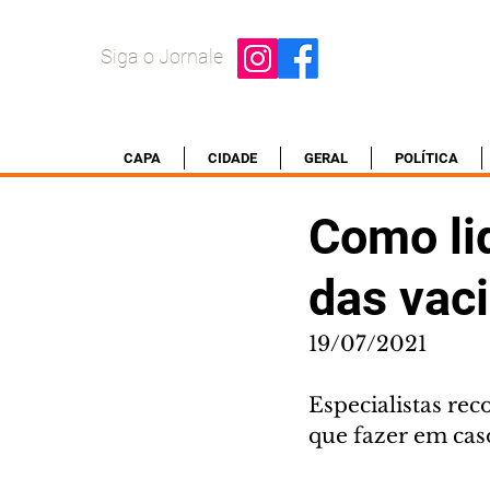
Siga o Jornale
CAPA
CIDADE
GERAL
POLÍTICA
Como lid
das vac
19/07/2021
Especialistas re
que fazer em cas