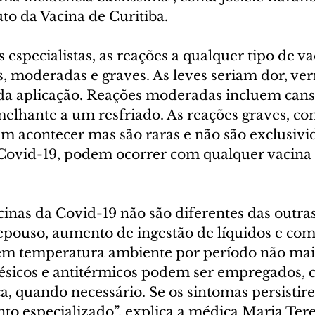
uto da Vacina de Curitiba.
especialistas, as reações a qualquer tipo de va
, moderadas e graves. As leves seriam dor, ve
 da aplicação. Reações moderadas incluem cansa
melhante a um resfriado. As reações graves, c
em acontecer mas são raras e não são exclusivi
 Covid-19, podem ocorrer com qualquer vacina 
cinas da Covid-19 não são diferentes das outra
repouso, aumento de ingestão de líquidos e com
em temperatura ambiente por período não mai
gésicos e antitérmicos podem ser empregados, 
, quando necessário. Se os sintomas persistire
to especializado”, explica a médica Maria Ter