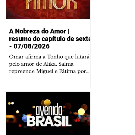
A Nobreza do Amor |
resumo do capítulo de sexta
- 07/08/2026
Omar afirma a Tonho que lutará
pelo amor de Alika. Salma
repreende Miguel e Fátima por
terem sido rudes com Omar.
Maria Helena aconselha Manoel
sobre seu namoro com Ana
Maria. Pressionado, Bakari revela
a Jendal que Chinua esteve em
terras inimigas. Omar pede que
Alika o acompanhe até a agência
bancária. Chinua alerta Dumi,