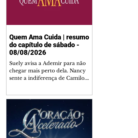
Quem Ama Cuida | resumo
do capítulo de sábado -
08/08/2026
Suely avisa a Ademir para não
chegar mais perto dela. Nancy
sente a indiferença de Camilo.
Tiago diz a Ingrid que ela não
tem competência para presidir a
joalheria. André conta a Pedro
que a associação de advogados
expulsou Ademir. Laurentino
contrata Adriana para servir no
restaurante. Adriana vê Pedro e
Bruna no restaurante. Bruna