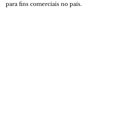
para fins comerciais no país.
Foto: José Fernando Ogura/AEN
GERAL
Comentários
Escreva um comentário
Últimas Notícias